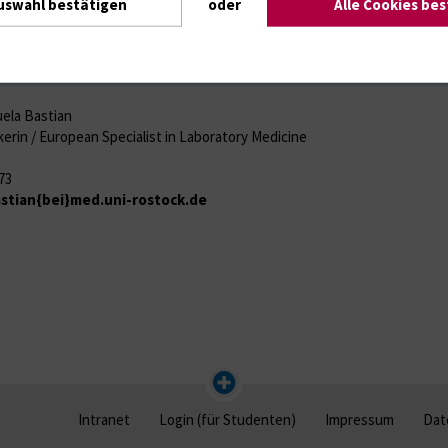
uswahl bestätigen
oder
Alle Cookies be
la Bastian
 / European Specialist in Laboratory Medicine
73
stian{bei}med.uni-rostock.de
Intranet
Login (für Studenten)
Impressum
Dat