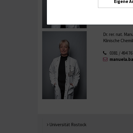
Eigene A
Dr. rer. nat. Manue
Klinische Chemikerin
0381 / 494 76
manuela.ba
Universität Rostock