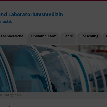
e und Laboratoriumsmedizin
gnostik
Fachbereiche
Lipidambulanz
Lehre
Forschung
Liquordiagnostik