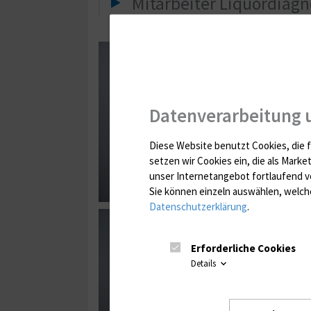
Mitarbeiter Liquordiagn
Dr. rer. nat. Birgi
Klinische Chemikerin
0381 / 494 77
birgit.hol
Datenverarbeitung 
Diese Website benutzt Cookies, die f
setzen wir Cookies ein, die als Marke
unser Internetangebot fortlaufend v
Sie können einzeln auswählen, welche
Datenschutzerklärung
.
Dr. med. Juliane 
Ärztin in Weiterbild
Erforderliche Cookies
0381 / 494 7608
Details
juliane.me