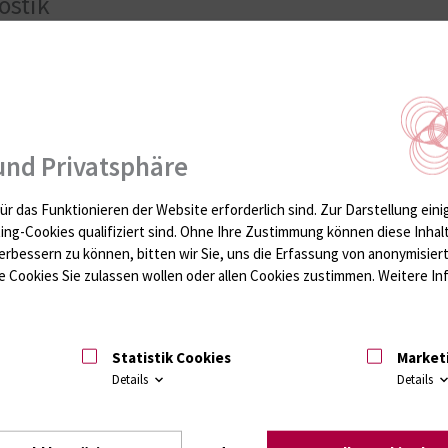
ostik
t Holdt-Lehmann
 / European Specialist in Laboratory Medicine
84
dt-lehmann{bei}med.uni-rostock.de
und Privatsphäre
ür das Funktionieren der Website erforderlich sind.
Zur Darstellung eini
ting-Cookies qualifiziert sind. Ohne Ihre Zustimmung können diese Inhal
erbessern zu können, bitten wir Sie, uns die Erfassung von anonymisie
 Cookies Sie zulassen wollen oder allen Cookies zustimmen. Weitere Inf
Mensch
ung (FÄ Laboratoriumsmedizin)
Statistik Cookies
Market
Details
Details
nsch{bei}med.uni-rostock.de