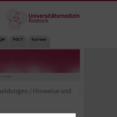
QM
POCT
Karriere
chwerden
eldungen / Hinweise und