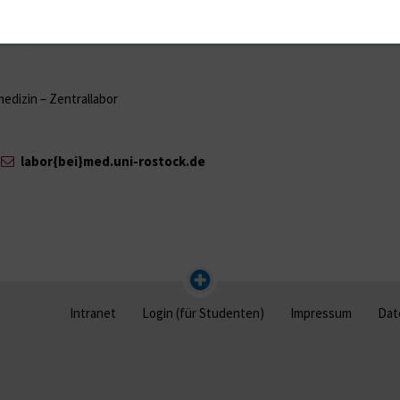
hnen das folgende Formular zur Verfügung:
rkungen
edizin – Zentrallabor
r
labor{bei}med.uni-rostock.de
Intranet
Login (für Studenten)
Impressum
Dat