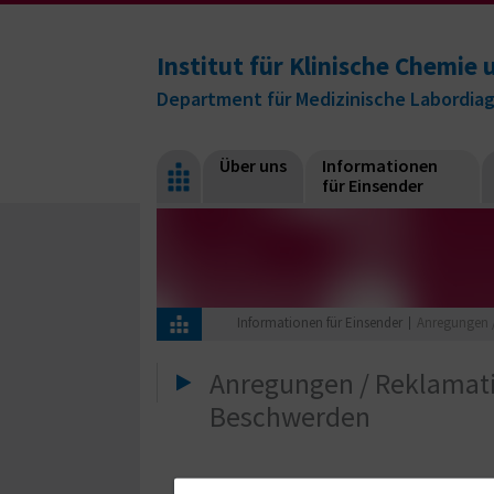
Institut für Klinische Chemi
Department für Medizinische Labordia
Über uns
Informationen
für Einsender
Informationen für Einsender
Anregungen 
Anregungen / Reklamat
Beschwerden