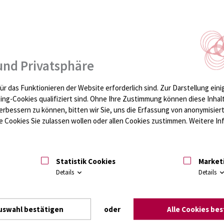
 bei der Blut-/ Probenentnahme zu einer Verwechslung des
hnen nachfolgender Schein zur Korrektur der Daten zur
und Privatsphäre
ür das Funktionieren der Website erforderlich sind.
Zur Darstellung eini
ting-Cookies qualifiziert sind. Ohne Ihre Zustimmung können diese Inhal
h akzeptablen Rahmen möglich.
erbessern zu können, bitten wir Sie, uns die Erfassung von anonymisie
 Cookies Sie zulassen wollen oder allen Cookies zustimmen. Weitere Inf
k per Fax nachmelden.
Statistik Cookies
Market
Details
Details
Leistungen zu verbessern. Sie können uns dabei helfen.
inweise stehen wir gern zur Verfügung. Damit wir Ihnen bei
itte Ihren Namen sowie E-Mail-Adresse oder Telefonnummer
uswahl bestätigen
oder
Alle Cookies be