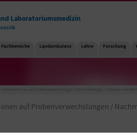
e und Laboratoriumsmedizin
gnostik
Fachbereiche
Lipidambulanz
Lehre
Forschung
/ Reklamationen auf Probenverwechslungen / Nachmeldungen / Hinweise und Bes
ionen auf Probenverwechslungen / Nachm