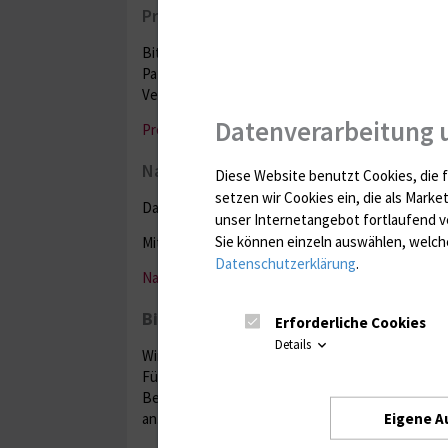
Probenverwechslung
Bitte nehmen Sie mit uns Kontakt auf, sollte es
Patienten gekommen sein. In diesem Fall steht I
Verfügung.
Datenverarbeitung 
Probenverwechslung
Nachmeldung
Diese Website benutzt Cookies, die f
setzen wir Cookies ein, die als Marke
Das Nachmelden von Analytik ist im präanalytisc
unser Internetangebot fortlaufend v
Sie können einzeln auswählen, welche
Mit nachfolgendem Schein können Sie die Analyti
Datenschutzerklärung
.
Nachmeldung für Laboruntersuchungen
Bitte sagen Sie uns Ihre Meinung!
Erforderliche Cookies
Details
Wir arbeiten ständig daran die Qualität unserer 
Für Rückfragen, Anregungen und auch kritische H
Bedarf Rückmeldung geben können, geben Sie b
Eigene A
an.