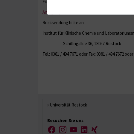
Für Ihre Anregungen oder Reklamationen steht I
Anregungen, Reklamationen und kritische Beme
Rücksendung bitte an:
Institut für Klinische Chemie und Laboratoriumsm
Schillingallee 36, 18057 Rostock
Tel.: 0381 / 494 7671 oder Fax: 0381 / 494 7672 ode
Universität Rostock
Besuchen Sie uns
Facebook
Instagram
YouTube
LinkedIn
Xing