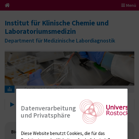
Menü
Institut für Klinische Chemie und
Laboratoriumsmedizin
Department für Medizinische Labordiagnostik
Forschung
Aktuelle Projekte
Aktuelle Projekte
Datenverarbeitung
und Privatsphäre
Bioinformatische Genomforschung
Diese Website benutzt Cookies, die für das