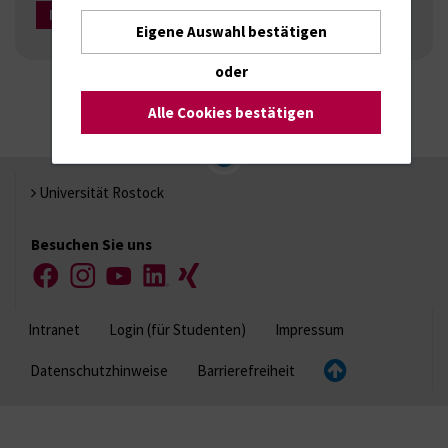
Mehr Infos
Eigene Auswahl bestätigen
oder
Alle Cookies bestätigen
Universität Rostock
Besuchen Sie uns
Facebook
Instagram
YouTube
LinkedIn
Xing
Intranet
Login (für Studenten)
Impressum
Datenschutzhinweise
Barrierefreiheit