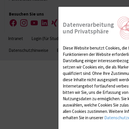
Besuchen Sie uns
Datenverarbeitung
Facebook
Instagram
YouTube
LinkedIn
Xing
und Privatsphäre
Intranet
Login (für Studenten)
Impressum
Diese Website benutzt Cookies, die 
Datenschutzhinweise
Barrierefreiheit
Funktionieren der Website erforderli
Darstellung einiger interessenbezog
setzen wir Cookies ein, die als Mark
qualifiziert sind. Ohne Ihre Zustim
diese Inhalte nicht ausgespielt werd
Internetangebot fortlaufend verbes
bitten wir Sie, uns die Erfassung vo
Nutzungsdaten zu ermöglichen.
Sie 
auswählen, welche Cookies Sie zulas
allen Cookies zustimmen. Weitere I
erhalten Sie in unserer
Datenschutze