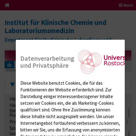
Menü
Institut für Klinische Chemie und
Laboratoriumsmedizin
Department für Medizinische Labordiagnostik
Datenverarbeitung
und Privatsphäre
Informationen für Einsender
Ringversuchszertifikate
Immunologie
ADNase ( Anti-Streptokokken DNase)
2021
Zertifikate
Diese Website benutzt Cookies, die für das
Funktionieren der Website erforderlich sind.
Zur
Darstellung einiger interessenbezogener Inhalte
Hämatologie / Anämie
Retikulozyten
setzen wir Cookies ein, die als Marketing-Cookies
Hämoglobinelektrophorese
Liquordiagnostik
qualifiziert sind. Ohne Ihre Zustimmung können
Elektrolyte, Enzyme, Substrate, Metabolite, Blutalkohol,
Proteine
diese Inhalte nicht ausgespielt werden.
Um unser
Proteine
Lipide / Lipoproteine
Niere / Harnwege
Stuhl
Internetangebot fortlaufend verbessern zu können,
Spurenelemente
Säuren-Basen-Status
bitten wir Sie, uns die Erfassung von anonymisierten
Gerinnung / Gerinnungsaktivierung / Gerinnungsfaktoren /