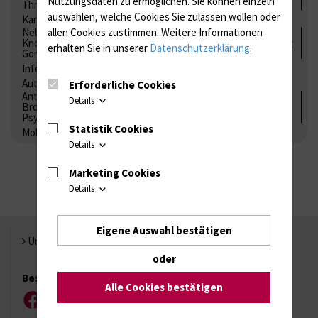
Nutzungsdaten zu ermöglichen.
Sie können einzeln
Thrombozytenfunktion / Antikoagulation
auswählen, welche Cookies Sie zulassen wollen oder
Kardiale Marker
Tumormarker
Interleukine
Nebenniere / Niere; Nebenschilddrüse ( Ca-Stoffwechsel /
allen Cookies zustimmen. Weitere Informationen
Knochen; Hypophyse / Wachstum; Gestroinaltrakt / Vitamine;
erhalten Sie in unserer
Datenschutzerklärung
.
Gonaden / Zyklus / Sterilität
Infektionsserologie
Allergiediagnostik
Immunologie
Autoimmundiagnostik
Erforderliche Cookies
Antibiotika, Zystostatika, Immunsuppressiva, Amaleptika,
Details
Bronchospasmolytika, Antiepileptika, Kardiaka,
Psychpharmaka
Statistik Cookies
Molekulare Diagnostik
Details
Marketing Cookies
Details
Eigene Auswahl bestätigen
Universität Rostock
oder
Besuchen Sie uns
Alle Cookies bestätigen
Facebook
Instagram
YouTube
LinkedIn
Xing