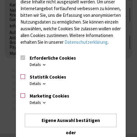
diese Inhalte nicht ausgespielt werden.
Um unser
Kardiale Marker
Tumormarker
Interleukine
Internetangebot fortlaufend verbessern zu können,
Nebenniere / Niere; Nebenschilddrüse ( Ca-Stoffwechsel /
Knochen; Hypophyse / Wachstum; Gestroinaltrakt / Vitamine;
bitten wir Sie, uns die Erfassung von anonymisierten
Gonaden / Zyklus / Sterilität
Nutzungsdaten zu ermöglichen.
Sie können einzeln
Infektionsserologie
Allergiediagnostik
Immunologie
auswählen, welche Cookies Sie zulassen wollen oder
Autoimmundiagnostik
allen Cookies zustimmen. Weitere Informationen
Antibiotika, Zystostatika, Immunsuppressiva, Amaleptika,
erhalten Sie in unserer
Datenschutzerklärung
.
Bronchospasmolytika, Antiepileptika, Kardiaka,
Psychpharmaka
Molekulare Diagnostik
Erforderliche Cookies
Details
VariAimm (Anti-Streptokokken DNase)
Statistik Cookies
IG (Proteinbestimmungen im Serum)
102 (Kapillarzonenelektrophorese)
Details
241 (Plasmaproteine)
Marketing Cookies
242 (Plasmaproteine Cystatin C)
243 (Gammopathien)
Details
244 (IgG Subklassen)
Eigene Auswahl bestätigen
oder