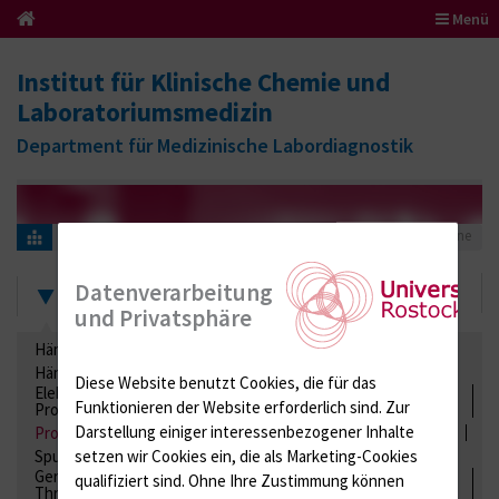
Menü
Institut für Klinische Chemie und
Laboratoriumsmedizin
Department für Medizinische Labordiagnostik
Informationen für Einsender
Ringversuchszertifikate
Proteine
Zertifikate
Datenverarbeitung
und Privatsphäre
Hämatologie / Anämie
Retikulozyten
Hämoglobinelektrophorese
Liquordiagnostik
Diese Website benutzt Cookies, die für das
Elektrolyte, Enzyme, Substrate, Metabolite, Blutalkohol,
Funktionieren der Website erforderlich sind.
Zur
Proteine
Darstellung einiger interessenbezogener Inhalte
Proteine
Lipide / Lipoproteine
Niere / Harnwege
Stuhl
setzen wir Cookies ein, die als Marketing-Cookies
Spurenelemente
Säuren-Basen-Status
Gerinnung / Gerinnungsaktivierung / Gerinnungsfaktoren /
qualifiziert sind. Ohne Ihre Zustimmung können
Thrombozytenfunktion / Antikoagulation