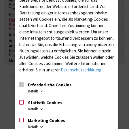
Gerinnung / Gerinnungsaktivierung / Gerinnungsfaktoren /
Funktionieren der Website erforderlich sind.
Zur
Thrombozytenfunktion / Antikoagulation
Darstellung einiger interessenbezogener Inhalte
Kardiale Marker
Tumormarker
Interleukine
setzen wir Cookies ein, die als Marketing-Cookies
Nebenniere / Niere; Nebenschilddrüse ( Ca-Stoffwechsel /
Knochen; Hypophyse / Wachstum; Gestroinaltrakt / Vitamine;
qualifiziert sind. Ohne Ihre Zustimmung können
Gonaden / Zyklus / Sterilität
diese Inhalte nicht ausgespielt werden.
Um unser
Infektionsserologie
Allergiediagnostik
Immunologie
Internetangebot fortlaufend verbessern zu können,
Autoimmundiagnostik
bitten wir Sie, uns die Erfassung von anonymisierten
Antibiotika, Zystostatika, Immunsuppressiva, Amaleptika,
Bronchospasmolytika, Antiepileptika, Kardiaka,
Nutzungsdaten zu ermöglichen.
Sie können einzeln
Psychpharmaka
auswählen, welche Cookies Sie zulassen wollen oder
Molekulare Diagnostik
allen Cookies zustimmen. Weitere Informationen
erhalten Sie in unserer
Datenschutzerklärung
.
DT (CD Transferrin im Serum)
EG (Ethylglucuronid)
Erforderliche Cookies
HM (Hormonbestimmungen im Serum)
Details
HP (Hormonbestimmungen im Serum)
OS (Knochenstoffwechsel)
Statistik Cookies
SV (Speicheldiagnostik)
Details
VT (Vitamine und Schmerzmittel im Serum)
185 (Biogene Amine im Plasma)
Marketing Cookies
187 (Vitamine 04)
Details