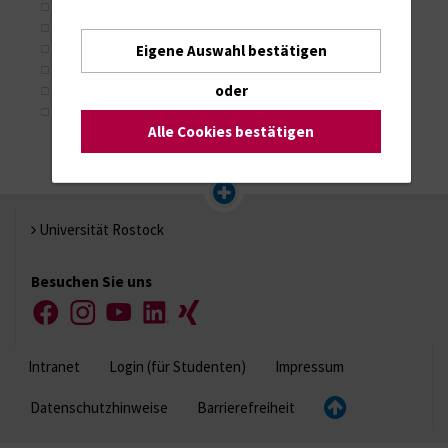
290 (Vitamine im Serum)
291 (Vitamine im Vollblut)
298 (Nebenniere / Hypophyse)
Eigene Auswahl bestätigen
300 (Pankreas / Magen-Darm)
oder
309 (Virilisierung)
626 (Hämatopoetische Wachstumsfaktoren)
Alle Cookies bestätigen
Universität Rostock
Besuchen Sie uns
Facebook
Instagram
YouTube
LinkedIn
Xing
Intranet
Login (für Studenten)
Impressum
Datenschutzhinweise
Barrierefreiheit