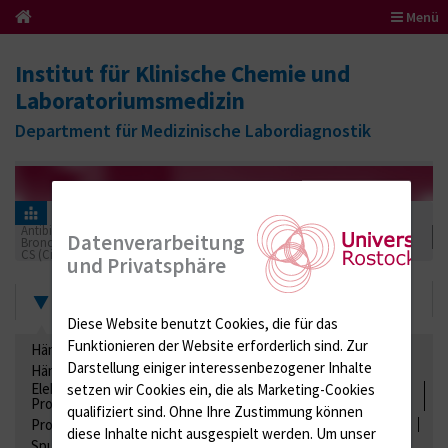
Menü
Institut für Klinische Chemie und
Laboratoriumsmedizin
Department für Medizinische Labordiagnostik
Informationen für Einsender
Ringversuchszertifikate
Antibiotika, Zystostatika, Immunsuppressiva, Amaleptika,
Datenverarbeitung
Bronchospasmolytika, Antiepileptika, Kardiaka, Psychpharmaka
CS (Ciclosporinbestimmungen im Blut)
2017
und Privatsphäre
Zertifikate
Diese Website benutzt Cookies, die für das
Funktionieren der Website erforderlich sind.
Zur
Hämatologie / Anämie
Retikulozyten
Darstellung einiger interessenbezogener Inhalte
Hämoglobinelektrophorese
Liquordiagnostik
Elektrolyte, Enzyme, Substrate, Metabolite, Blutalkohol,
setzen wir Cookies ein, die als Marketing-Cookies
Proteine
qualifiziert sind. Ohne Ihre Zustimmung können
Proteine
Lipide / Lipoproteine
Niere / Harnwege
Stuhl
diese Inhalte nicht ausgespielt werden.
Um unser
Spurenelemente
Säuren-Basen-Status