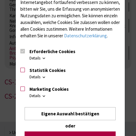
Internetangebot fortlaufend verbessern zu können,
Gerinnung / Gerinnungsaktivierung / Gerinnungsfaktoren /
bitten wir Sie, uns die Erfassung von anonymisierten
Thrombozytenfunktion / Antikoagulation
Kardiale Marker
Tumormarker
Interleukine
Nutzungsdaten zu ermöglichen.
Sie können einzeln
Nebenniere / Niere; Nebenschilddrüse ( Ca-Stoffwechsel /
auswählen, welche Cookies Sie zulassen wollen oder
Knochen; Hypophyse / Wachstum; Gestroinaltrakt / Vitamine;
allen Cookies zustimmen. Weitere Informationen
Gonaden / Zyklus / Sterilität
erhalten Sie in unserer
Datenschutzerklärung
.
Infektionsserologie
Allergiediagnostik
Immunologie
Autoimmundiagnostik
Antibiotika, Zystostatika, Immunsuppressiva, Amaleptika,
Erforderliche Cookies
Bronchospasmolytika, Antiepileptika, Kardiaka,
Psychpharmaka
Details
Molekulare Diagnostik
Statistik Cookies
Details
CS-1
Marketing Cookies
CS-2
Details
Eigene Auswahl bestätigen
oder
Universität Rostock