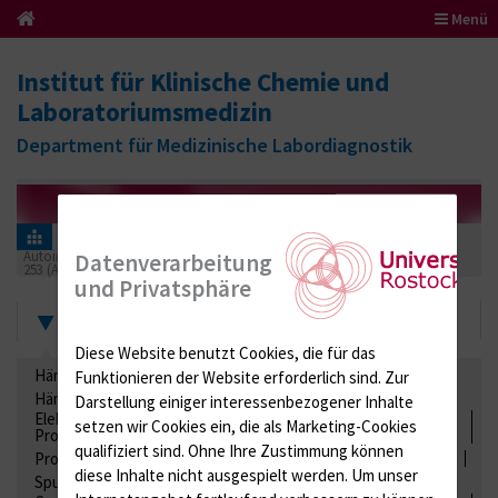
Menü
Institut für Klinische Chemie und
Laboratoriumsmedizin
Department für Medizinische Labordiagnostik
Informationen für Einsender
Ringversuchszertifikate
Autoimmundiagnostik
Datenverarbeitung
253 (Autoimmunerkrankungen 02 - Hepatopathien)
2023
und Privatsphäre
Zertifikate
Diese Website benutzt Cookies, die für das
Hämatologie / Anämie
Retikulozyten
Funktionieren der Website erforderlich sind.
Zur
Hämoglobinelektrophorese
Liquordiagnostik
Darstellung einiger interessenbezogener Inhalte
Elektrolyte, Enzyme, Substrate, Metabolite, Blutalkohol,
setzen wir Cookies ein, die als Marketing-Cookies
Proteine
qualifiziert sind. Ohne Ihre Zustimmung können
Proteine
Lipide / Lipoproteine
Niere / Harnwege
Stuhl
diese Inhalte nicht ausgespielt werden.
Um unser
Spurenelemente
Säuren-Basen-Status