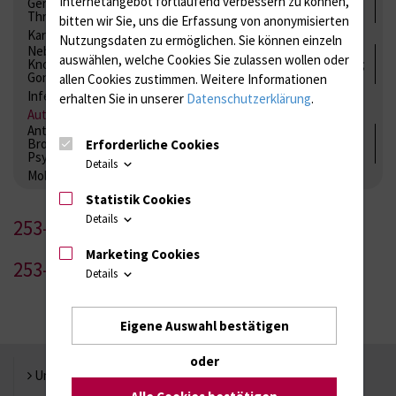
Internetangebot fortlaufend verbessern zu können,
Gerinnung / Gerinnungsaktivierung / Gerinnungsfaktoren /
Thrombozytenfunktion / Antikoagulation
bitten wir Sie, uns die Erfassung von anonymisierten
Kardiale Marker
Tumormarker
Interleukine
Nutzungsdaten zu ermöglichen.
Sie können einzeln
Nebenniere / Niere; Nebenschilddrüse ( Ca-Stoffwechsel /
auswählen, welche Cookies Sie zulassen wollen oder
Knochen; Hypophyse / Wachstum; Gestroinaltrakt / Vitamine;
Gonaden / Zyklus / Sterilität
allen Cookies zustimmen. Weitere Informationen
Infektionsserologie
Allergiediagnostik
Immunologie
erhalten Sie in unserer
Datenschutzerklärung
.
Autoimmundiagnostik
Antibiotika, Zystostatika, Immunsuppressiva, Amaleptika,
Bronchospasmolytika, Antiepileptika, Kardiaka,
Erforderliche Cookies
Psychpharmaka
Details
Molekulare Diagnostik
Statistik Cookies
Details
253-1
Marketing Cookies
253-2
Details
Eigene Auswahl bestätigen
oder
Universität Rostock