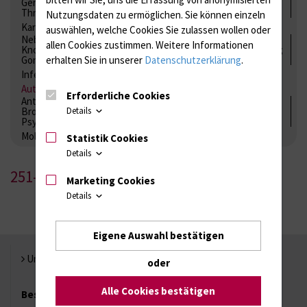
Gerinnung / Gerinnungsaktivierung / Gerinnungsfaktoren /
Thrombozytenfunktion / Antikoagulation
Nutzungsdaten zu ermöglichen.
Sie können einzeln
Kardiale Marker
Tumormarker
Interleukine
auswählen, welche Cookies Sie zulassen wollen oder
Nebenniere / Niere; Nebenschilddrüse ( Ca-Stoffwechsel /
allen Cookies zustimmen. Weitere Informationen
Knochen; Hypophyse / Wachstum; Gestroinaltrakt / Vitamine;
erhalten Sie in unserer
Datenschutzerklärung
.
Gonaden / Zyklus / Sterilität
Infektionsserologie
Allergiediagnostik
Immunologie
Autoimmundiagnostik
Erforderliche Cookies
Antibiotika, Zystostatika, Immunsuppressiva, Amaleptika,
Bronchospasmolytika, Antiepileptika, Kardiaka,
Details
Psychpharmaka
Molekulare Diagnostik
Statistik Cookies
Details
251-1
Marketing Cookies
Details
Eigene Auswahl bestätigen
Universität Rostock
oder
Alle Cookies bestätigen
Besuchen Sie uns