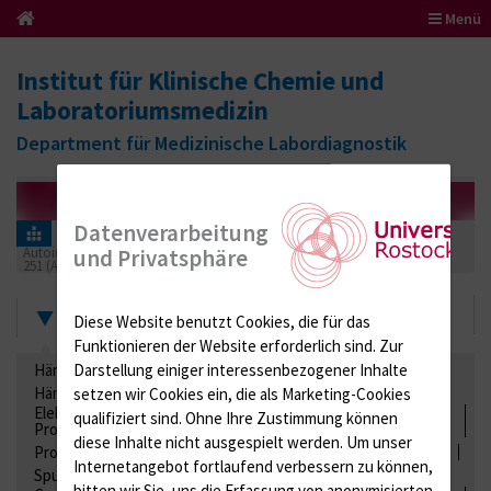
Menü
Institut für Klinische Chemie und
Laboratoriumsmedizin
Department für Medizinische Labordiagnostik
Datenverarbeitung
Informationen für Einsender
Ringversuchszertifikate
und Privatsphäre
Autoimmundiagnostik
251 (Autoimmunerkrankungen 01 - Kollagenosen (ANA))
2026
Zertifikate
Diese Website benutzt Cookies, die für das
Funktionieren der Website erforderlich sind.
Zur
Darstellung einiger interessenbezogener Inhalte
Hämatologie / Anämie
Retikulozyten
Hämoglobinelektrophorese
Liquordiagnostik
setzen wir Cookies ein, die als Marketing-Cookies
Elektrolyte, Enzyme, Substrate, Metabolite, Blutalkohol,
qualifiziert sind. Ohne Ihre Zustimmung können
Proteine
diese Inhalte nicht ausgespielt werden.
Um unser
Proteine
Lipide / Lipoproteine
Niere / Harnwege
Stuhl
Internetangebot fortlaufend verbessern zu können,
Spurenelemente
Säuren-Basen-Status
bitten wir Sie, uns die Erfassung von anonymisierten