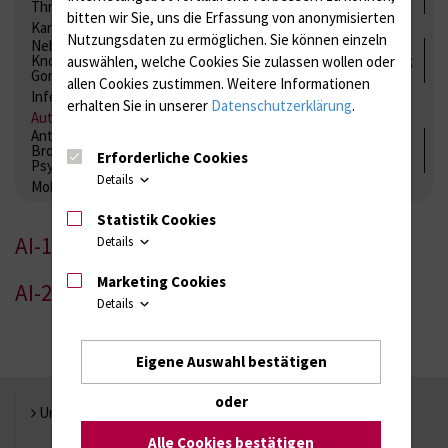
Thrombozytenfunktion / Antikoagulation
bitten wir Sie, uns die Erfassung von anonymisierten
Kardiale Marker
Tumormarker
Interleukine
Nutzungsdaten zu ermöglichen.
Sie können einzeln
Nebenniere / Niere; Nebenschilddrüse ( Ca-Stoffwechsel /
Knochen; Hypophyse / Wachstum; Gestroinaltrakt / Vitamine;
auswählen, welche Cookies Sie zulassen wollen oder
Gonaden / Zyklus / Sterilität
allen Cookies zustimmen. Weitere Informationen
Infektionsserologie
Allergiediagnostik
Immunologie
erhalten Sie in unserer
Datenschutzerklärung
.
Autoimmundiagnostik
Antibiotika, Zystostatika, Immunsuppressiva, Amaleptika,
Bronchospasmolytika, Antiepileptika, Kardiaka,
Erforderliche Cookies
Psychpharmaka
Details
Molekulare Diagnostik
Statistik Cookies
AI-1
Details
Marketing Cookies
AI-2
Details
Eigene Auswahl bestätigen
oder
Universität Rostock
Alle Cookies bestätigen