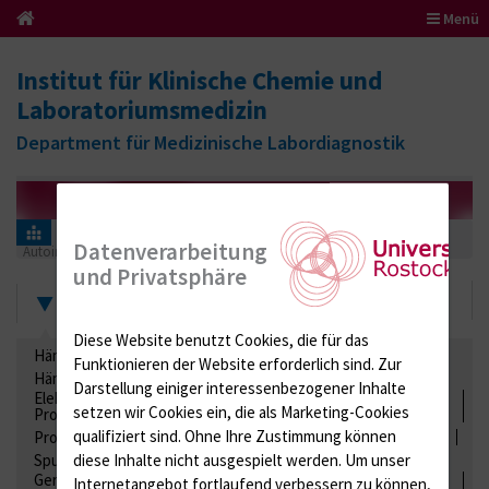
Menü
Institut für Klinische Chemie und
Laboratoriumsmedizin
Department für Medizinische Labordiagnostik
Informationen für Einsender
Ringversuchszertifikate
Datenverarbeitung
Autoimmundiagnostik
AI (Spezielle Autoantikörper)
2022
und Privatsphäre
Zertifikate
Diese Website benutzt Cookies, die für das
Hämatologie / Anämie
Retikulozyten
Funktionieren der Website erforderlich sind.
Zur
Hämoglobinelektrophorese
Liquordiagnostik
Darstellung einiger interessenbezogener Inhalte
Elektrolyte, Enzyme, Substrate, Metabolite, Blutalkohol,
setzen wir Cookies ein, die als Marketing-Cookies
Proteine
qualifiziert sind. Ohne Ihre Zustimmung können
Proteine
Lipide / Lipoproteine
Niere / Harnwege
Stuhl
diese Inhalte nicht ausgespielt werden.
Um unser
Spurenelemente
Säuren-Basen-Status
Gerinnung / Gerinnungsaktivierung / Gerinnungsfaktoren /
Internetangebot fortlaufend verbessern zu können,