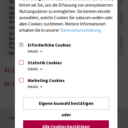
Thrombozytenfunktion / Antikoagulation
bitten wir Sie, uns die Erfassung von anonymisierten
Kardiale Marker
Tumormarker
Interleukine
Nutzungsdaten zu ermöglichen.
Sie können einzeln
Nebenniere / Niere; Nebenschilddrüse ( Ca-Stoffwechsel /
Knochen; Hypophyse / Wachstum; Gestroinaltrakt / Vitamine;
auswählen, welche Cookies Sie zulassen wollen oder
Gonaden / Zyklus / Sterilität
allen Cookies zustimmen. Weitere Informationen
Infektionsserologie
Allergiediagnostik
Immunologie
erhalten Sie in unserer
Datenschutzerklärung
.
Autoimmundiagnostik
Antibiotika, Zystostatika, Immunsuppressiva, Amaleptika,
Bronchospasmolytika, Antiepileptika, Kardiaka,
Erforderliche Cookies
Psychpharmaka
Details
Molekulare Diagnostik
Statistik Cookies
AI-1
Details
Marketing Cookies
AI-1
Details
Eigene Auswahl bestätigen
oder
Universität Rostock
Alle Cookies bestätigen