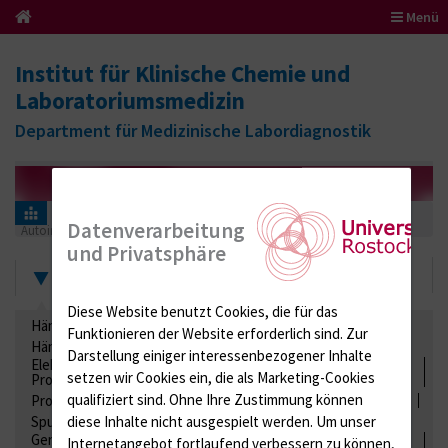
Menü
Institut für Klinische Chemie und
Laboratoriumsmedizin
Department für Medizinische Labordiagnostik
Informationen für Einsender
Ringversuchszertifikate
Datenverarbeitung
Autoimmundiagnostik
AI (Spezielle Autoantikörper)
2023
und Privatsphäre
Zertifikate
Diese Website benutzt Cookies, die für das
Hämatologie / Anämie
Retikulozyten
Funktionieren der Website erforderlich sind.
Zur
Hämoglobinelektrophorese
Liquordiagnostik
Darstellung einiger interessenbezogener Inhalte
Elektrolyte, Enzyme, Substrate, Metabolite, Blutalkohol,
setzen wir Cookies ein, die als Marketing-Cookies
Proteine
qualifiziert sind. Ohne Ihre Zustimmung können
Proteine
Lipide / Lipoproteine
Niere / Harnwege
Stuhl
diese Inhalte nicht ausgespielt werden.
Um unser
Spurenelemente
Säuren-Basen-Status
Gerinnung / Gerinnungsaktivierung / Gerinnungsfaktoren /
Internetangebot fortlaufend verbessern zu können,