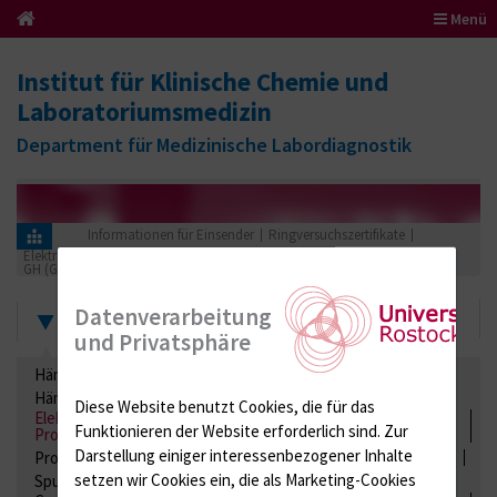
Menü
Institut für Klinische Chemie und
Laboratoriumsmedizin
Department für Medizinische Labordiagnostik
Informationen für Einsender
Ringversuchszertifikate
Elektrolyte, Enzyme, Substrate, Metabolite, Blutalkohol, Proteine
GH (Glykiertes Hämoglobin)
2020
Zertifikate
Datenverarbeitung
und Privatsphäre
Hämatologie / Anämie
Retikulozyten
Hämoglobinelektrophorese
Liquordiagnostik
Diese Website benutzt Cookies, die für das
Elektrolyte, Enzyme, Substrate, Metabolite, Blutalkohol,
Funktionieren der Website erforderlich sind.
Zur
Proteine
Darstellung einiger interessenbezogener Inhalte
Proteine
Lipide / Lipoproteine
Niere / Harnwege
Stuhl
setzen wir Cookies ein, die als Marketing-Cookies
Spurenelemente
Säuren-Basen-Status