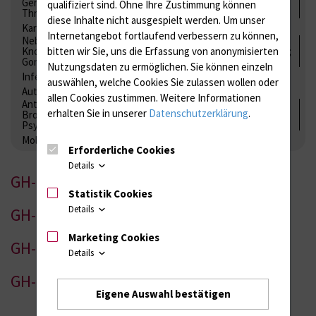
Gerinnung / Gerinnungsaktivierung / Gerinnungsfaktoren /
qualifiziert sind. Ohne Ihre Zustimmung können
Thrombozytenfunktion / Antikoagulation
diese Inhalte nicht ausgespielt werden.
Um unser
Kardiale Marker
Tumormarker
Interleukine
Internetangebot fortlaufend verbessern zu können,
Nebenniere / Niere; Nebenschilddrüse ( Ca-Stoffwechsel /
bitten wir Sie, uns die Erfassung von anonymisierten
Knochen; Hypophyse / Wachstum; Gestroinaltrakt / Vitamine;
Gonaden / Zyklus / Sterilität
Nutzungsdaten zu ermöglichen.
Sie können einzeln
Infektionsserologie
Allergiediagnostik
Immunologie
auswählen, welche Cookies Sie zulassen wollen oder
Autoimmundiagnostik
allen Cookies zustimmen. Weitere Informationen
Antibiotika, Zystostatika, Immunsuppressiva, Amaleptika,
erhalten Sie in unserer
Datenschutzerklärung
.
Bronchospasmolytika, Antiepileptika, Kardiaka,
Psychpharmaka
Molekulare Diagnostik
Erforderliche Cookies
Details
GH-1
Statistik Cookies
Details
GH-2
Marketing Cookies
GH-3
Details
GH-4
Eigene Auswahl bestätigen