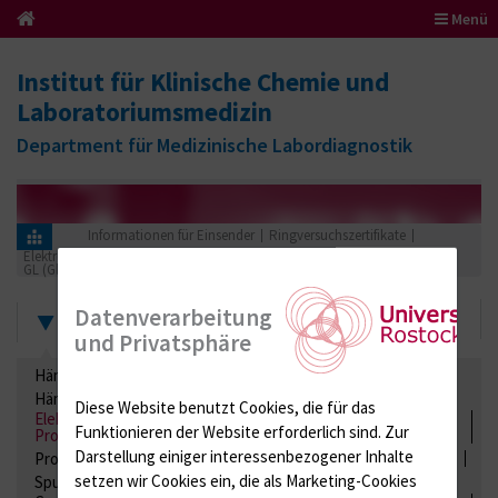
Menü
Institut für Klinische Chemie und
Laboratoriumsmedizin
Department für Medizinische Labordiagnostik
Informationen für Einsender
Ringversuchszertifikate
Elektrolyte, Enzyme, Substrate, Metabolite, Blutalkohol, Proteine
GL (Glucosebestimmungen im Serum)
2021
Zertifikate
Datenverarbeitung
und Privatsphäre
Hämatologie / Anämie
Retikulozyten
Hämoglobinelektrophorese
Liquordiagnostik
Diese Website benutzt Cookies, die für das
Elektrolyte, Enzyme, Substrate, Metabolite, Blutalkohol,
Funktionieren der Website erforderlich sind.
Zur
Proteine
Darstellung einiger interessenbezogener Inhalte
Proteine
Lipide / Lipoproteine
Niere / Harnwege
Stuhl
setzen wir Cookies ein, die als Marketing-Cookies
Spurenelemente
Säuren-Basen-Status