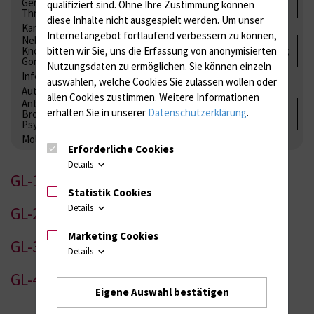
Gerinnung / Gerinnungsaktivierung / Gerinnungsfaktoren /
qualifiziert sind. Ohne Ihre Zustimmung können
Thrombozytenfunktion / Antikoagulation
diese Inhalte nicht ausgespielt werden.
Um unser
Kardiale Marker
Tumormarker
Interleukine
Internetangebot fortlaufend verbessern zu können,
Nebenniere / Niere; Nebenschilddrüse ( Ca-Stoffwechsel /
bitten wir Sie, uns die Erfassung von anonymisierten
Knochen; Hypophyse / Wachstum; Gestroinaltrakt / Vitamine;
Gonaden / Zyklus / Sterilität
Nutzungsdaten zu ermöglichen.
Sie können einzeln
Infektionsserologie
Allergiediagnostik
Immunologie
auswählen, welche Cookies Sie zulassen wollen oder
Autoimmundiagnostik
allen Cookies zustimmen. Weitere Informationen
Antibiotika, Zystostatika, Immunsuppressiva, Amaleptika,
erhalten Sie in unserer
Datenschutzerklärung
.
Bronchospasmolytika, Antiepileptika, Kardiaka,
Psychpharmaka
Molekulare Diagnostik
Erforderliche Cookies
Details
GL-1
Statistik Cookies
Details
GL-2
Marketing Cookies
GL-3
Details
GL-4
Eigene Auswahl bestätigen