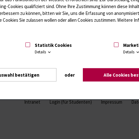
gsfaktoren / Thrombozytenfunktion / Antikoagulation
Kardiale Marker
ting-Cookies qualifiziert sind. Ohne Ihre Zustimmung können diese Inhal
ffwechsel / Knochen; Hypophyse / Wachstum; Gestroinaltrakt / Vitamine;
erbessern zu können, bitten wir Sie, uns die Erfassung von anonymisie
unologie
Autoimmundiagnostik
 Cookies Sie zulassen wollen oder allen Cookies zustimmen. Weitere Inf
Amaleptika, Bronchospasmolytika, Antiepileptika, Kardiaka, Psychpharm
Statistik Cookies
Market
Details
Details
uswahl bestätigen
oder
Alle Cookies be
Intranet
Login (für Studenten)
Impressum
Dat