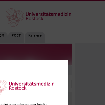
QM
POCT
Karriere
enfunktion / Antikoagulation
ate, Metabolite, Blutalkohol, Proteine
ger interessenbezogener Inhalte