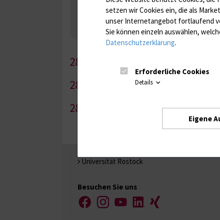
Gerinnung / Gerinnungsaktivierung / Gerinnun
setzen wir Cookies ein, die als Marke
Nebenniere / Niere; Nebenschilddrüse ( Ca-Sto
unser Internetangebot fortlaufend v
Infektionsserologie
Allergiediagnostik
Imm
Sie können einzeln auswählen, welche
Antibiotika, Zystostatika, Immunsuppressiva, 
Datenschutzerklärung
.
286-1
Erforderliche Cookies
286-2
Details
286-3
Eigene A
Universität Rostock
Besuchen Sie uns
Facebook
Instagram
YouTube
LinkedIn
Xing