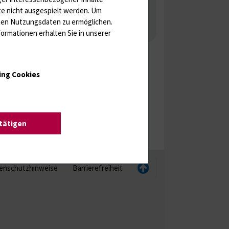
Tumormarker
Interleukine
te nicht ausgespielt werden.
Um
 Gonaden / Zyklus / Sterilität
rten Nutzungsdaten zu ermöglichen.
ormationen erhalten Sie in unserer
aka
Molekulare Diagnostik
ing Cookies
stätigen
enschutzhinweise
Barrierefreiheit