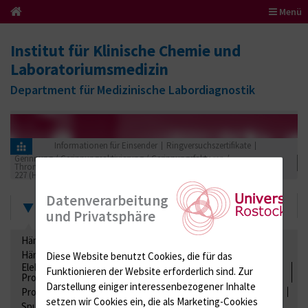
Menü
Institut für Klinische Chemie und
Laboratoriumsmedizin
Department für Medizinische Labordiagnostik
Informationen für Einsender
Ringversuchszertifikate
Gerinnung / Gerinnungsaktivierung / Gerinnungsfaktoren /
Thrombozytenfunktion / Antikoagulation
227 (Hämostaseologie VII)
2023
Datenverarbeitung
Zertifikate
und Privatsphäre
Hämatologie / Anämie
Retikulozyten
Hämoglobinelektrophorese
Liquordiagnostik
Diese Website benutzt Cookies, die für das
Elektrolyte, Enzyme, Substrate, Metabolite, Blutalkohol,
Funktionieren der Website erforderlich sind.
Zur
Proteine
Darstellung einiger interessenbezogener Inhalte
Proteine
Lipide / Lipoproteine
Niere / Harnwege
Stuhl
setzen wir Cookies ein, die als Marketing-Cookies
Spurenelemente
Säuren-Basen-Status