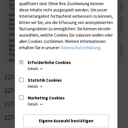
qualifiziert sind. Ohne Ihre Zustimmung können
Gerinnung / Gerinnungsaktivierung / Gerinnungsfaktoren /
Thrombozytenfunktion / Antikoagulation
diese Inhalte nicht ausgespielt werden.
Um unser
Kardiale Marker
Tumormarker
Interleukine
Internetangebot fortlaufend verbessern zu können,
Nebenniere / Niere; Nebenschilddrüse ( Ca-Stoffwechsel /
bitten wir Sie, uns die Erfassung von anonymisierten
Knochen; Hypophyse / Wachstum; Gestroinaltrakt / Vitamine;
Gonaden / Zyklus / Sterilität
Nutzungsdaten zu ermöglichen.
Sie können einzeln
Infektionsserologie
Allergiediagnostik
Immunologie
auswählen, welche Cookies Sie zulassen wollen oder
Autoimmundiagnostik
allen Cookies zustimmen. Weitere Informationen
Antibiotika, Zystostatika, Immunsuppressiva, Amaleptika,
erhalten Sie in unserer
Datenschutzerklärung
.
Bronchospasmolytika, Antiepileptika, Kardiaka,
Psychpharmaka
Molekulare Diagnostik
Erforderliche Cookies
Details
227-1
Statistik Cookies
Details
227-2
Marketing Cookies
227-3
Details
227-4
Eigene Auswahl bestätigen