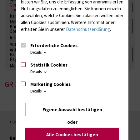
bitten wir Sie, uns die Erfassung von anonymisierten
Gerinnung / Gerinnungsaktivierung / Gerinnungsfaktoren /
Nutzungsdaten zu ermöglichen.
Sie können einzeln
Thrombozytenfunktion / Antikoagulation
auswählen, welche Cookies Sie zulassen wollen oder
Kardiale Marker
Tumormarker
Interleukine
Nebenniere / Niere; Nebenschilddrüse ( Ca-Stoffwechsel /
allen Cookies zustimmen. Weitere Informationen
Knochen; Hypophyse / Wachstum; Gestroinaltrakt / Vitamine;
erhalten Sie in unserer
Datenschutzerklärung
.
Gonaden / Zyklus / Sterilität
Infektionsserologie
Allergiediagnostik
Immunologie
Autoimmundiagnostik
Erforderliche Cookies
Antibiotika, Zystostatika, Immunsuppressiva, Amaleptika,
Details
Bronchospasmolytika, Antiepileptika, Kardiaka,
Psychpharmaka
Statistik Cookies
Molekulare Diagnostik
Details
GR-3
Marketing Cookies
Details
Eigene Auswahl bestätigen
Universität Rostock
oder
Alle Cookies bestätigen
Besuchen Sie uns