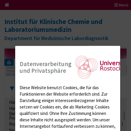
Menü
Institut für Klinische Chemie und
Laboratoriumsmedizin
Department für Medizinische Labordiagnostik
Informationen für Einsender
Ringversuchszertifikate
Datenverarbeitung
Gerinnung / Gerinnungsaktivierung / Gerinnungsfaktoren /
und Privatsphäre
Thrombozytenfunktion / Antikoagulation
GR (Gerinnung)
2025
Zertifikate
Diese Website benutzt Cookies, die für das
Funktionieren der Website erforderlich sind.
Zur
Darstellung einiger interessenbezogener Inhalte
Hämatologie / Anämie
Retikulozyten
setzen wir Cookies ein, die als Marketing-Cookies
Hämoglobinelektrophorese
Liquordiagnostik
qualifiziert sind. Ohne Ihre Zustimmung können
Elektrolyte, Enzyme, Substrate, Metabolite, Blutalkohol,
Proteine
diese Inhalte nicht ausgespielt werden.
Um unser
Proteine
Lipide / Lipoproteine
Niere / Harnwege
Stuhl
Internetangebot fortlaufend verbessern zu können,
Spurenelemente
Säuren-Basen-Status