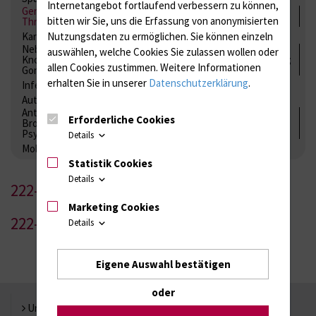
Internetangebot fortlaufend verbessern zu können,
Gerinnung / Gerinnungsaktivierung / Gerinnungsfaktoren /
bitten wir Sie, uns die Erfassung von anonymisierten
Thrombozytenfunktion / Antikoagulation
Kardiale Marker
Tumormarker
Interleukine
Nutzungsdaten zu ermöglichen.
Sie können einzeln
Nebenniere / Niere; Nebenschilddrüse ( Ca-Stoffwechsel /
auswählen, welche Cookies Sie zulassen wollen oder
Knochen; Hypophyse / Wachstum; Gestroinaltrakt / Vitamine;
allen Cookies zustimmen. Weitere Informationen
Gonaden / Zyklus / Sterilität
erhalten Sie in unserer
Datenschutzerklärung
.
Infektionsserologie
Allergiediagnostik
Immunologie
Autoimmundiagnostik
Antibiotika, Zystostatika, Immunsuppressiva, Amaleptika,
Erforderliche Cookies
Bronchospasmolytika, Antiepileptika, Kardiaka,
Psychpharmaka
Details
Molekulare Diagnostik
Statistik Cookies
Details
222-1
Marketing Cookies
222-2
Details
Eigene Auswahl bestätigen
oder
Universität Rostock