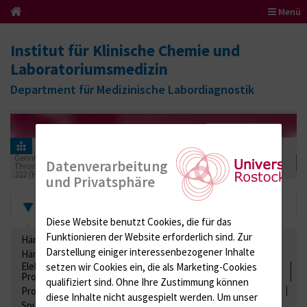
Menü
Institut für Klinische Chemie und
Laboratoriumsmedizin
Department für Medizinische Labordiagnostik
Informationen für Einsender
Ringversuchszertifikate
Gerinnung / Gerinnungsaktivierung / Gerinnungsfaktoren /
Datenverarbeitung
Thrombozytenfunktion / Antikoagulation
222 (Hämostaseologie II)
2019
und Privatsphäre
Zertifikate
Diese Website benutzt Cookies, die für das
Funktionieren der Website erforderlich sind.
Zur
Hämatologie / Anämie
Retikulozyten
Darstellung einiger interessenbezogener Inhalte
Hämoglobinelektrophorese
Liquordiagnostik
Elektrolyte, Enzyme, Substrate, Metabolite, Blutalkohol,
setzen wir Cookies ein, die als Marketing-Cookies
Proteine
qualifiziert sind. Ohne Ihre Zustimmung können
Proteine
Lipide / Lipoproteine
Niere / Harnwege
Stuhl
diese Inhalte nicht ausgespielt werden.
Um unser
Spurenelemente
Säuren-Basen-Status