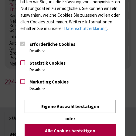
bitten wir Sie, uns die Erfassung von anonymisierten
Gerinnung / Gerinnungsaktivierung / Gerinnungsfaktoren /
Nutzungsdaten zu ermöglichen.
Sie können einzeln
Thrombozytenfunktion / Antikoagulation
auswählen, welche Cookies Sie zulassen wollen oder
Kardiale Marker
Tumormarker
Interleukine
Nebenniere / Niere; Nebenschilddrüse ( Ca-Stoffwechsel /
allen Cookies zustimmen. Weitere Informationen
Knochen; Hypophyse / Wachstum; Gestroinaltrakt / Vitamine;
erhalten Sie in unserer
Datenschutzerklärung
.
Gonaden / Zyklus / Sterilität
Infektionsserologie
Allergiediagnostik
Immunologie
Autoimmundiagnostik
Erforderliche Cookies
Antibiotika, Zystostatika, Immunsuppressiva, Amaleptika,
Details
Bronchospasmolytika, Antiepileptika, Kardiaka,
Psychpharmaka
Statistik Cookies
Molekulare Diagnostik
Details
224-1
Marketing Cookies
Details
Eigene Auswahl bestätigen
Universität Rostock
oder
Alle Cookies bestätigen
Besuchen Sie uns