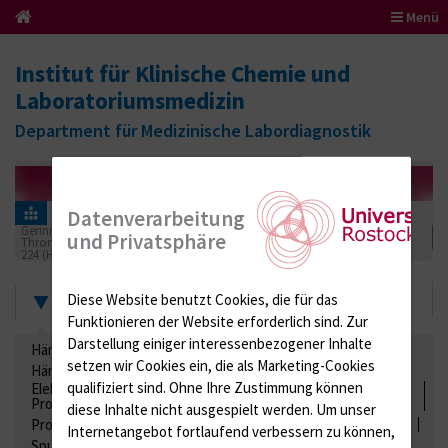
Menü
Institut für Klinische Chemie und
Laboratoriumsmedizin
Department für Medizinische Labordiagnostik
Informationen für Einsender
Ringversuchszertifikate
Datenverarbeitung
Gerinnung / Gerinnungsaktivierung / Gerinnungsfaktoren /
und Privatsphäre
Thrombozytenfunktion / Antikoagulation
224 (Hämostaseologie IV)
2016
Zertifikate
Diese Website benutzt Cookies, die für das
Funktionieren der Website erforderlich sind.
Zur
Darstellung einiger interessenbezogener Inhalte
Hämatologie / Anämie
Retikulozyten
setzen wir Cookies ein, die als Marketing-Cookies
Hämoglobinelektrophorese
Liquordiagnostik
qualifiziert sind. Ohne Ihre Zustimmung können
Elektrolyte, Enzyme, Substrate, Metabolite, Blutalkohol,
Proteine
diese Inhalte nicht ausgespielt werden.
Um unser
Proteine
Lipide / Lipoproteine
Niere / Harnwege
Stuhl
Internetangebot fortlaufend verbessern zu können,
Spurenelemente
Säuren-Basen-Status