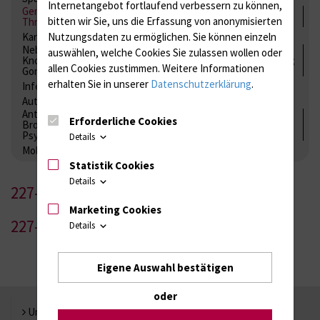
Internetangebot fortlaufend verbessern zu können,
Gerinnung / Gerinnungsaktivierung / Gerinnungsfaktoren /
bitten wir Sie, uns die Erfassung von anonymisierten
Thrombozytenfunktion / Antikoagulation
Kardiale Marker
Tumormarker
Interleukine
Nutzungsdaten zu ermöglichen.
Sie können einzeln
Nebenniere / Niere; Nebenschilddrüse ( Ca-Stoffwechsel /
auswählen, welche Cookies Sie zulassen wollen oder
Knochen; Hypophyse / Wachstum; Gestroinaltrakt / Vitamine;
allen Cookies zustimmen. Weitere Informationen
Gonaden / Zyklus / Sterilität
erhalten Sie in unserer
Datenschutzerklärung
.
Infektionsserologie
Allergiediagnostik
Immunologie
Autoimmundiagnostik
Antibiotika, Zystostatika, Immunsuppressiva, Amaleptika,
Erforderliche Cookies
Bronchospasmolytika, Antiepileptika, Kardiaka,
Psychpharmaka
Details
Molekulare Diagnostik
Statistik Cookies
Details
227-1
Marketing Cookies
227-2
Details
Eigene Auswahl bestätigen
oder
Universität Rostock