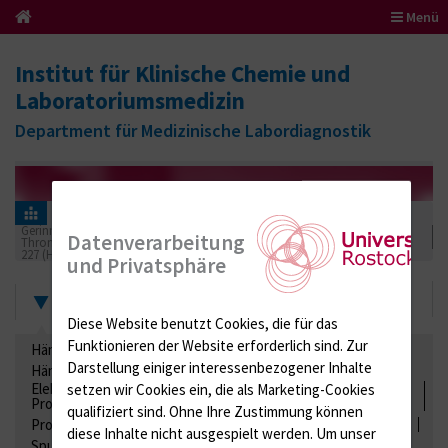
Menü
Institut für Klinische Chemie und
Laboratoriumsmedizin
Department für Medizinische Labordiagnostik
Informationen für Einsender
Ringversuchszertifikate
Gerinnung / Gerinnungsaktivierung / Gerinnungsfaktoren /
Datenverarbeitung
Thrombozytenfunktion / Antikoagulation
227 (Hämostaseologie VII)
2022
und Privatsphäre
Zertifikate
Diese Website benutzt Cookies, die für das
Funktionieren der Website erforderlich sind.
Zur
Hämatologie / Anämie
Retikulozyten
Darstellung einiger interessenbezogener Inhalte
Hämoglobinelektrophorese
Liquordiagnostik
Elektrolyte, Enzyme, Substrate, Metabolite, Blutalkohol,
setzen wir Cookies ein, die als Marketing-Cookies
Proteine
qualifiziert sind. Ohne Ihre Zustimmung können
Proteine
Lipide / Lipoproteine
Niere / Harnwege
Stuhl
diese Inhalte nicht ausgespielt werden.
Um unser
Spurenelemente
Säuren-Basen-Status