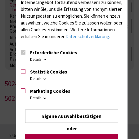
Internetangebot fortlaufend verbessern zu können,
Gerinnung / Gerinnungsaktivierung / Gerinnungsfaktoren /
bitten wir Sie, uns die Erfassung von anonymisierten
Thrombozytenfunktion / Antikoagulation
Kardiale Marker
Tumormarker
Interleukine
Nutzungsdaten zu ermöglichen.
Sie können einzeln
Nebenniere / Niere; Nebenschilddrüse ( Ca-Stoffwechsel /
auswählen, welche Cookies Sie zulassen wollen oder
Knochen; Hypophyse / Wachstum; Gestroinaltrakt / Vitamine;
allen Cookies zustimmen. Weitere Informationen
Gonaden / Zyklus / Sterilität
erhalten Sie in unserer
Datenschutzerklärung
.
Infektionsserologie
Allergiediagnostik
Immunologie
Autoimmundiagnostik
Antibiotika, Zystostatika, Immunsuppressiva, Amaleptika,
Erforderliche Cookies
Bronchospasmolytika, Antiepileptika, Kardiaka,
Psychpharmaka
Details
Molekulare Diagnostik
Statistik Cookies
Details
502-1
Marketing Cookies
502-2
Details
Eigene Auswahl bestätigen
oder
Universität Rostock