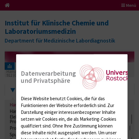
Menü
Institut für Klinische Chemie und
Laboratoriumsmedizin
Department für Medizinische Labordiagnostik
Informationen für Einsender
Ringversuchszertifikate
Hämatologie / Anämie
Datenverarbeitung
912 (Großes Blutbild incl. Differenzial Blutbild maschinell)
2021
und Privatsphäre
Zertifikate
Diese Website benutzt Cookies, die für das
Hämatologie / Anämie
Retikulozyten
Funktionieren der Website erforderlich sind.
Zur
Hämoglobinelektrophorese
Liquordiagnostik
Darstellung einiger interessenbezogener Inhalte
Elektrolyte, Enzyme, Substrate, Metabolite, Blutalkohol,
setzen wir Cookies ein, die als Marketing-Cookies
Proteine
qualifiziert sind. Ohne Ihre Zustimmung können
Proteine
Lipide / Lipoproteine
Niere / Harnwege
Stuhl
diese Inhalte nicht ausgespielt werden.
Um unser
Spurenelemente
Säuren-Basen-Status