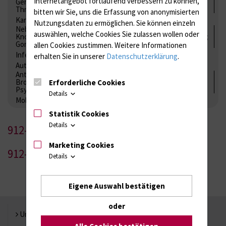
Internetangebot fortlaufend verbessern zu können,
Gerinnung / Gerinnungsaktivierung / Gerinnungsfaktoren /
Thrombozytenfunktion / Antikoagulation
bitten wir Sie, uns die Erfassung von anonymisierten
Kardiale Marker
Tumormarker
Interleukine
Nutzungsdaten zu ermöglichen.
Sie können einzeln
Nebenniere / Niere; Nebenschilddrüse ( Ca-Stoffwechsel /
auswählen, welche Cookies Sie zulassen wollen oder
Knochen; Hypophyse / Wachstum; Gestroinaltrakt / Vitamine;
Gonaden / Zyklus / Sterilität
allen Cookies zustimmen. Weitere Informationen
Infektionsserologie
Allergiediagnostik
Immunologie
erhalten Sie in unserer
Datenschutzerklärung
.
Autoimmundiagnostik
Antibiotika, Zystostatika, Immunsuppressiva, Amaleptika,
Bronchospasmolytika, Antiepileptika, Kardiaka,
Erforderliche Cookies
Psychpharmaka
Details
Molekulare Diagnostik
Statistik Cookies
Details
912-1
Marketing Cookies
912-2
Details
Eigene Auswahl bestätigen
oder
Universität Rostock