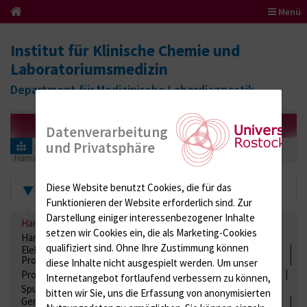
Menü
Institut für Klinische Chemie und
Laboratoriumsmedizin
Department für Medizinische Labordiagnostik
Datenverarbeitung
und Privatsphäre
Informationen für Einsender
Ringversuchszertifikate
Hämatologie / Anämie
211 (Kleines Blutbild)
2024
Zertifikate
Diese Website benutzt Cookies, die für das
Funktionieren der Website erforderlich sind.
Zur
Darstellung einiger interessenbezogener Inhalte
Hämatologie / Anämie
Retikulozyten
setzen wir Cookies ein, die als Marketing-Cookies
Hämoglobinelektrophorese
Liquordiagnostik
qualifiziert sind. Ohne Ihre Zustimmung können
Elektrolyte, Enzyme, Substrate, Metabolite, Blutalkohol,
Proteine
diese Inhalte nicht ausgespielt werden.
Um unser
Proteine
Lipide / Lipoproteine
Niere / Harnwege
Stuhl
Internetangebot fortlaufend verbessern zu können,
Spurenelemente
Säuren-Basen-Status
bitten wir Sie, uns die Erfassung von anonymisierten
Gerinnung / Gerinnungsaktivierung / Gerinnungsfaktoren /