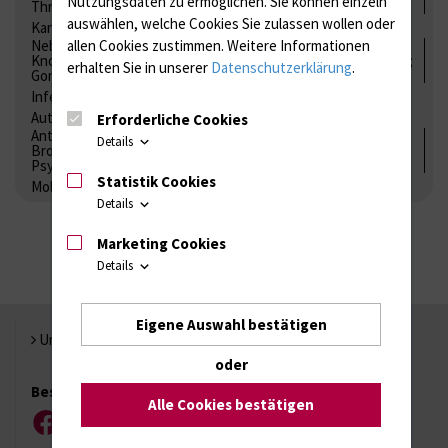
Nutzungsdaten zu ermöglichen.
Sie können einzeln
Thrombozytenfunktion / Antikoagulation
auswählen, welche Cookies Sie zulassen wollen oder
Kardiale Marker
Tumormarker
Interleukine
Nebenniere / Niere; Nebenschilddrüse ( Ca-Stoffwechsel /
allen Cookies zustimmen. Weitere Informationen
Knochen; Hypophyse / Wachstum; Gestroinaltrakt / Vitamine;
erhalten Sie in unserer
Datenschutzerklärung
.
Gonaden / Zyklus / Sterilität
Infektionsserologie
Allergiediagnostik
Immunologie
Autoimmundiagnostik
Erforderliche Cookies
Antibiotika, Zystostatika, Immunsuppressiva, Amaleptika,
Details
Bronchospasmolytika, Antiepileptika, Kardiaka,
Psychpharmaka
Statistik Cookies
Molekulare Diagnostik
Details
Marketing Cookies
Details
Eigene Auswahl bestätigen
Universität Rostock
oder
Besuchen Sie uns
Alle Cookies bestätigen
Facebook
Instagram
YouTube
LinkedIn
Xing