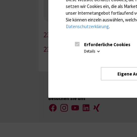
Nebenniere / Niere; Nebenschilddrüse ( Ca-Sto
setzen wir Cookies ein, die als Marke
Infektionsserologie
Allergiediagnostik
Imm
unser Internetangebot fortlaufend v
Antibiotika, Zystostatika, Immunsuppressiva, 
Sie können einzeln auswählen, welche
Datenschutzerklärung
.
236-1
Erforderliche Cookies
236-2
Details
Eigene A
Universität Rostock
Besuchen Sie uns
Facebook
Instagram
YouTube
LinkedIn
Xing