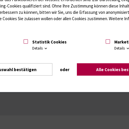
ffwechsel / Knochen; Hypophyse / Wachstum; Gestroinaltrakt / Vitamine;
ting-Cookies qualifiziert sind. Ohne Ihre Zustimmung können diese Inhal
unologie
Autoimmundiagnostik
erbessern zu können, bitten wir Sie, uns die Erfassung von anonymisie
Amaleptika, Bronchospasmolytika, Antiepileptika, Kardiaka, Psychpharm
 Cookies Sie zulassen wollen oder allen Cookies zustimmen. Weitere Inf
Statistik Cookies
Market
Details
Details
uswahl bestätigen
oder
Alle Cookies be
Intranet
Login (für Studenten)
Impressum
Dat