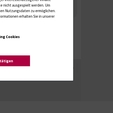
 Gonaden / Zyklus / Sterilität
te nicht ausgespielt werden.
Um
rten Nutzungsdaten zu ermöglichen.
aka
Molekulare Diagnostik
ormationen erhalten Sie in unserer
ing Cookies
stätigen
enschutzhinweise
Barrierefreiheit