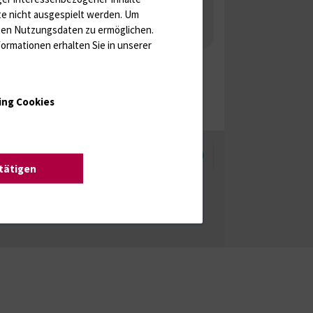
 Gonaden / Zyklus / Sterilität
te nicht ausgespielt werden.
Um
rten Nutzungsdaten zu ermöglichen.
aka
Molekulare Diagnostik
ormationen erhalten Sie in unserer
ing Cookies
enschutzhinweise
Barrierefreiheit
stätigen