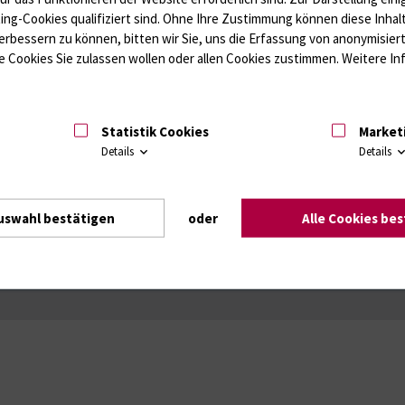
ffwechsel / Knochen; Hypophyse / Wachstum; Gestroinaltrakt / Vitamine;
ting-Cookies qualifiziert sind. Ohne Ihre Zustimmung können diese Inhal
unologie
Autoimmundiagnostik
erbessern zu können, bitten wir Sie, uns die Erfassung von anonymisie
Amaleptika, Bronchospasmolytika, Antiepileptika, Kardiaka, Psychpharm
 Cookies Sie zulassen wollen oder allen Cookies zustimmen. Weitere Inf
Statistik Cookies
Market
Details
Details
Intranet
Login (für Studenten)
Impressum
Dat
uswahl bestätigen
oder
Alle Cookies be