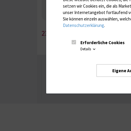
Nebenniere / Niere; Nebenschilddrüse ( Ca-Sto
setzen wir Cookies ein, die als Marke
Infektionsserologie
Allergiediagnostik
Imm
unser Internetangebot fortlaufend v
Antibiotika, Zystostatika, Immunsuppressiva, 
Sie können einzeln auswählen, welche
Datenschutzerklärung
.
236-1
Erforderliche Cookies
Details
Universität Rostock
Eigene A
Besuchen Sie uns
Facebook
Instagram
YouTube
LinkedIn
Xing