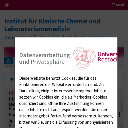
Menü
Institut für Klinische Chemie und
Laboratoriumsmedizin
Department für Medizinische Labordiagnostik
Datenverarbeitung
und Privatsphäre
Informationen für Einsender
Ringversuchszertifikate
Hämatologie / Anämie
612 (Differentialblutbild maschinell)
Zertifikate
Diese Website benutzt Cookies, die für das
Funktionieren der Website erforderlich sind.
Zur
Darstellung einiger interessenbezogener Inhalte
Hämatologie / Anämie
Retikulozyten
setzen wir Cookies ein, die als Marketing-Cookies
Hämoglobinelektrophorese
Liquordiagnostik
qualifiziert sind. Ohne Ihre Zustimmung können
Elektrolyte, Enzyme, Substrate, Metabolite, Blutalkohol,
Proteine
diese Inhalte nicht ausgespielt werden.
Um unser
Proteine
Lipide / Lipoproteine
Niere / Harnwege
Stuhl
Internetangebot fortlaufend verbessern zu können,
Spurenelemente
Säuren-Basen-Status
bitten wir Sie, uns die Erfassung von anonymisierten
Gerinnung / Gerinnungsaktivierung / Gerinnungsfaktoren /