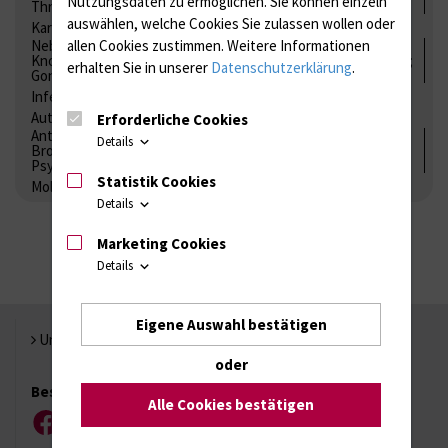
Nutzungsdaten zu ermöglichen.
Sie können einzeln
Thrombozytenfunktion / Antikoagulation
auswählen, welche Cookies Sie zulassen wollen oder
Kardiale Marker
Tumormarker
Interleukine
Nebenniere / Niere; Nebenschilddrüse ( Ca-Stoffwechsel /
allen Cookies zustimmen. Weitere Informationen
Knochen; Hypophyse / Wachstum; Gestroinaltrakt / Vitamine;
erhalten Sie in unserer
Datenschutzerklärung
.
Gonaden / Zyklus / Sterilität
Infektionsserologie
Allergiediagnostik
Immunologie
Autoimmundiagnostik
Erforderliche Cookies
Antibiotika, Zystostatika, Immunsuppressiva, Amaleptika,
Details
Bronchospasmolytika, Antiepileptika, Kardiaka,
Psychpharmaka
Statistik Cookies
Molekulare Diagnostik
Details
Marketing Cookies
Details
Eigene Auswahl bestätigen
Universität Rostock
oder
Besuchen Sie uns
Alle Cookies bestätigen
Facebook
Instagram
YouTube
LinkedIn
Xing