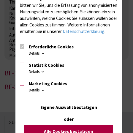
Thrombozytenfunktion / Antikoagulation
bitten wir Sie, uns die Erfassung von anonymisierten
Kardiale Marker
Tumormarker
Interleukine
Nutzungsdaten zu ermöglichen.
Sie können einzeln
Nebenniere / Niere; Nebenschilddrüse ( Ca-Stoffwechsel /
Knochen; Hypophyse / Wachstum; Gestroinaltrakt / Vitamine;
auswählen, welche Cookies Sie zulassen wollen oder
Gonaden / Zyklus / Sterilität
allen Cookies zustimmen. Weitere Informationen
Infektionsserologie
Allergiediagnostik
Immunologie
erhalten Sie in unserer
Datenschutzerklärung
.
Autoimmundiagnostik
Antibiotika, Zystostatika, Immunsuppressiva, Amaleptika,
Bronchospasmolytika, Antiepileptika, Kardiaka,
Erforderliche Cookies
Psychpharmaka
Details
Molekulare Diagnostik
Statistik Cookies
BF-1
Details
Marketing Cookies
BF-3
Details
Eigene Auswahl bestätigen
oder
Universität Rostock
Alle Cookies bestätigen