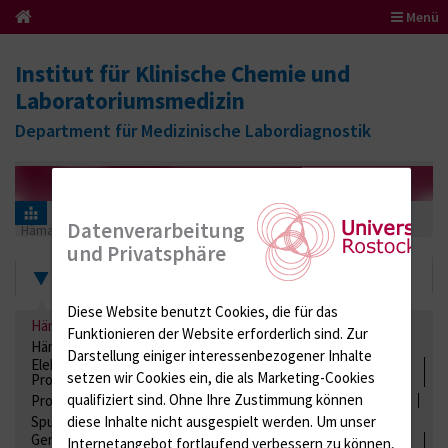
Menü
Institut für Klinische Chemie und
Laboratoriumsmedizin
Department für Medizinische Labordiagnostik
Informationen für Einsender
Ringversuchszertifikate
Datenverarbeitung
Hämatologie / Anämie
BF (Bodyfluid)
2021
und Privatsphäre
Zertifikate
Diese Website benutzt Cookies, die für das
Hämatologie / Anämie
Retikulozyten
Funktionieren der Website erforderlich sind.
Zur
Hämoglobinelektrophorese
Liquordiagnostik
Darstellung einiger interessenbezogener Inhalte
Elektrolyte, Enzyme, Substrate, Metabolite, Blutalkohol,
setzen wir Cookies ein, die als Marketing-Cookies
Proteine
qualifiziert sind. Ohne Ihre Zustimmung können
Proteine
Lipide / Lipoproteine
Niere / Harnwege
Stuhl
diese Inhalte nicht ausgespielt werden.
Um unser
Spurenelemente
Säuren-Basen-Status
Gerinnung / Gerinnungsaktivierung / Gerinnungsfaktoren /
Internetangebot fortlaufend verbessern zu können,