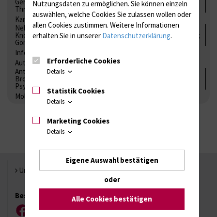
Gerinnung / Gerinnungsaktivierung / Gerinnungsfaktoren /
Nutzungsdaten zu ermöglichen.
Sie können einzeln
Thrombozytenfunktion / Antikoagulation
auswählen, welche Cookies Sie zulassen wollen oder
Kardiale Marker
Tumormarker
Interleukine
allen Cookies zustimmen. Weitere Informationen
Nebenniere / Niere; Nebenschilddrüse ( Ca-Stoffwechsel /
Knochen; Hypophyse / Wachstum; Gestroinaltrakt / Vitamine;
erhalten Sie in unserer
Datenschutzerklärung
.
Gonaden / Zyklus / Sterilität
Infektionsserologie
Allergiediagnostik
Immunologie
Erforderliche Cookies
Autoimmundiagnostik
Antibiotika, Zystostatika, Immunsuppressiva, Amaleptika,
Details
Bronchospasmolytika, Antiepileptika, Kardiaka,
Psychpharmaka
Statistik Cookies
Molekulare Diagnostik
Details
Marketing Cookies
Details
Eigene Auswahl bestätigen
Universität Rostock
oder
Besuchen Sie uns
Alle Cookies bestätigen
Facebook
Instagram
YouTube
LinkedIn
Xing