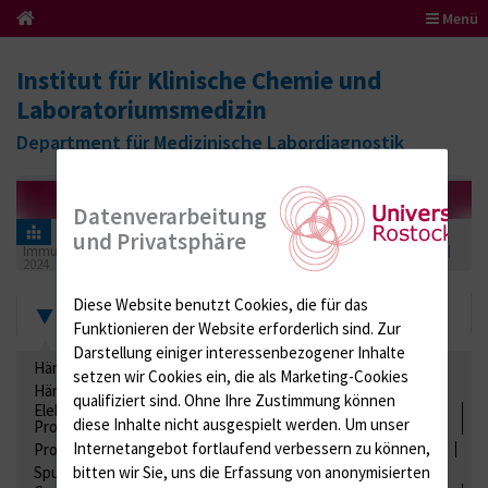
Menü
Institut für Klinische Chemie und
Laboratoriumsmedizin
Department für Medizinische Labordiagnostik
Datenverarbeitung
Informationen für Einsender
Ringversuchszertifikate
und Privatsphäre
Immunologie
Myopathien (Antikörper bei autoimmunen Myopathien)
2024
Diese Website benutzt Cookies, die für das
Zertifikate
Funktionieren der Website erforderlich sind.
Zur
Darstellung einiger interessenbezogener Inhalte
Hämatologie / Anämie
Retikulozyten
setzen wir Cookies ein, die als Marketing-Cookies
Hämoglobinelektrophorese
Liquordiagnostik
qualifiziert sind. Ohne Ihre Zustimmung können
Elektrolyte, Enzyme, Substrate, Metabolite, Blutalkohol,
diese Inhalte nicht ausgespielt werden.
Um unser
Proteine
Internetangebot fortlaufend verbessern zu können,
Proteine
Lipide / Lipoproteine
Niere / Harnwege
Stuhl
Spurenelemente
Säuren-Basen-Status
bitten wir Sie, uns die Erfassung von anonymisierten