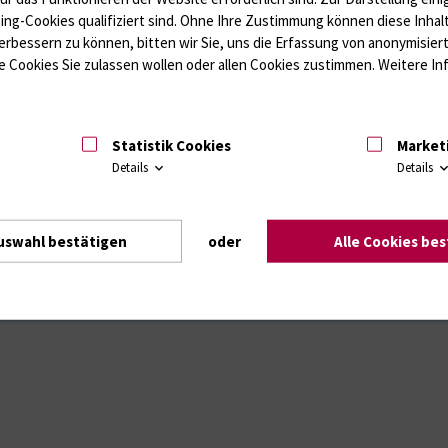
ffwechsel / Knochen; Hypophyse / Wachstum; Gestroinaltrakt / Vitamine;
ting-Cookies qualifiziert sind. Ohne Ihre Zustimmung können diese Inhal
unologie
Autoimmundiagnostik
erbessern zu können, bitten wir Sie, uns die Erfassung von anonymisie
Amaleptika, Bronchospasmolytika, Antiepileptika, Kardiaka, Psychpharm
 Cookies Sie zulassen wollen oder allen Cookies zustimmen. Weitere Inf
Statistik Cookies
Market
Details
Details
Intranet
Login (für Studenten)
Impressum
Dat
uswahl bestätigen
oder
Alle Cookies be