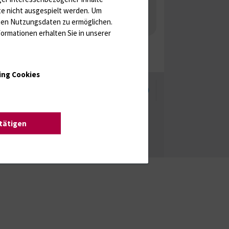
 Gonaden / Zyklus / Sterilität
te nicht ausgespielt werden.
Um
rten Nutzungsdaten zu ermöglichen.
aka
Molekulare Diagnostik
ormationen erhalten Sie in unserer
ing Cookies
enschutzhinweise
Barrierefreiheit
stätigen