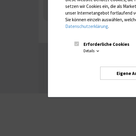
Nebenniere / Niere; Nebenschilddrüse ( Ca-Sto
setzen wir Cookies ein, die als Marke
Infektionsserologie
Allergiediagnostik
Imm
unser Internetangebot fortlaufend v
Antibiotika, Zystostatika, Immunsuppressiva, 
Sie können einzeln auswählen, welche
Datenschutzerklärung
.
Erforderliche Cookies
Details
Universität Rostock
Besuchen Sie uns
Eigene A
Facebook
Instagram
YouTube
LinkedIn
Xing