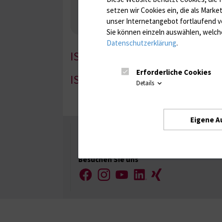
Nebenniere / Niere; Nebenschilddrüse ( Ca-Sto
setzen wir Cookies ein, die als Marke
Infektionsserologie
Allergiediagnostik
Imm
unser Internetangebot fortlaufend v
Antibiotika, Zystostatika, Immunsuppressiva, 
Sie können einzeln auswählen, welche
Datenschutzerklärung
.
IS-1
Erforderliche Cookies
IS-2
Details
Eigene A
Universität Rostock
Besuchen Sie uns
Facebook
Instagram
YouTube
LinkedIn
Xing