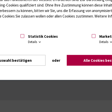
ffwechsel / Knochen; Hypophyse / Wachstum; Gestroinaltrakt / Vitamine;
ting-Cookies qualifiziert sind. Ohne Ihre Zustimmung können diese Inhal
unologie
Autoimmundiagnostik
erbessern zu können, bitten wir Sie, uns die Erfassung von anonymisie
Amaleptika, Bronchospasmolytika, Antiepileptika, Kardiaka, Psychpharm
 Cookies Sie zulassen wollen oder allen Cookies zustimmen. Weitere Inf
Statistik Cookies
Market
Details
Details
uswahl bestätigen
oder
Alle Cookies be
Intranet
Login (für Studenten)
Impressum
Dat