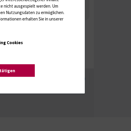
 Gonaden / Zyklus / Sterilität
te nicht ausgespielt werden.
Um
rten Nutzungsdaten zu ermöglichen.
aka
Molekulare Diagnostik
ormationen erhalten Sie in unserer
ing Cookies
stätigen
enschutzhinweise
Barrierefreiheit