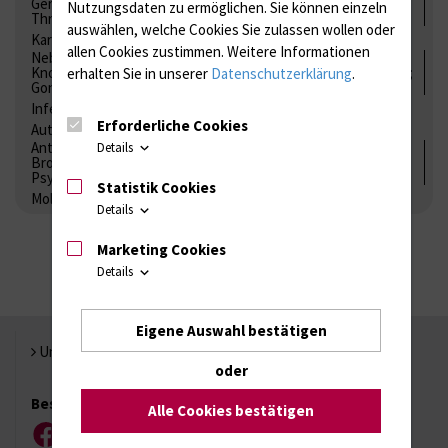
Gerinnung / Gerinnungsaktivierung / Gerinnungsfaktoren /
Nutzungsdaten zu ermöglichen.
Sie können einzeln
Thrombozytenfunktion / Antikoagulation
auswählen, welche Cookies Sie zulassen wollen oder
Kardiale Marker
Tumormarker
Interleukine
allen Cookies zustimmen. Weitere Informationen
Nebenniere / Niere; Nebenschilddrüse ( Ca-Stoffwechsel /
Knochen; Hypophyse / Wachstum; Gestroinaltrakt / Vitamine;
erhalten Sie in unserer
Datenschutzerklärung
.
Gonaden / Zyklus / Sterilität
Infektionsserologie
Allergiediagnostik
Immunologie
Erforderliche Cookies
Autoimmundiagnostik
Antibiotika, Zystostatika, Immunsuppressiva, Amaleptika,
Details
Bronchospasmolytika, Antiepileptika, Kardiaka,
Psychpharmaka
Statistik Cookies
Molekulare Diagnostik
Details
Marketing Cookies
Details
Eigene Auswahl bestätigen
Universität Rostock
oder
Besuchen Sie uns
Alle Cookies bestätigen
Facebook
Instagram
YouTube
LinkedIn
Xing