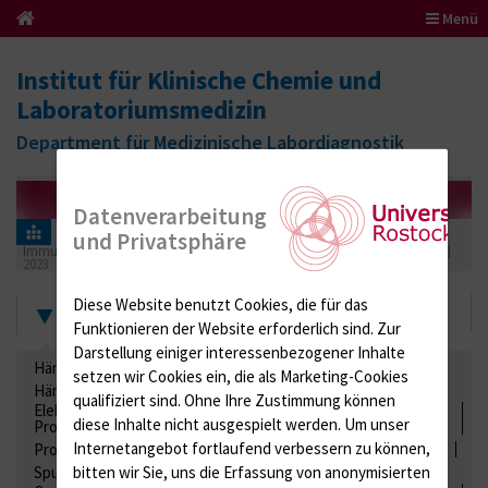
Menü
Institut für Klinische Chemie und
Laboratoriumsmedizin
Department für Medizinische Labordiagnostik
Datenverarbeitung
Informationen für Einsender
Ringversuchszertifikate
und Privatsphäre
Immunologie
Myopathien (Antikörper bei autoimmunen Myopathien)
2023
Diese Website benutzt Cookies, die für das
Zertifikate
Funktionieren der Website erforderlich sind.
Zur
Darstellung einiger interessenbezogener Inhalte
Hämatologie / Anämie
Retikulozyten
setzen wir Cookies ein, die als Marketing-Cookies
Hämoglobinelektrophorese
Liquordiagnostik
qualifiziert sind. Ohne Ihre Zustimmung können
Elektrolyte, Enzyme, Substrate, Metabolite, Blutalkohol,
diese Inhalte nicht ausgespielt werden.
Um unser
Proteine
Internetangebot fortlaufend verbessern zu können,
Proteine
Lipide / Lipoproteine
Niere / Harnwege
Stuhl
Spurenelemente
Säuren-Basen-Status
bitten wir Sie, uns die Erfassung von anonymisierten