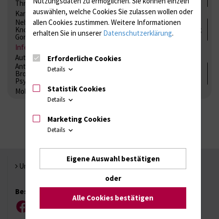
Nutzungsdaten zu ermöglichen.
Sie können einzeln
Thrombozytenfunktion / Antikoagulation
auswählen, welche Cookies Sie zulassen wollen oder
Kardiale Marker
Tumormarker
Interleukine
Nebenniere / Niere; Nebenschilddrüse ( Ca-Stoffwechsel /
allen Cookies zustimmen. Weitere Informationen
Knochen; Hypophyse / Wachstum; Gestroinaltrakt / Vitamine;
erhalten Sie in unserer
Datenschutzerklärung
.
Gonaden / Zyklus / Sterilität
Infektionsserologie
Allergiediagnostik
Immunologie
Autoimmundiagnostik
Erforderliche Cookies
Antibiotika, Zystostatika, Immunsuppressiva, Amaleptika,
Details
Bronchospasmolytika, Antiepileptika, Kardiaka,
Psychpharmaka
Statistik Cookies
Molekulare Diagnostik
Details
Marketing Cookies
Details
Eigene Auswahl bestätigen
Universität Rostock
oder
Besuchen Sie uns
Alle Cookies bestätigen
Facebook
Instagram
YouTube
LinkedIn
Xing