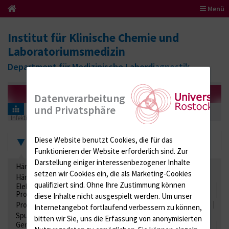
Menü
Institut für Klinische Chemie und
Laboratoriumsmedizin
Department für Medizinische Labordiagnostik
Datenverarbeitung
und Privatsphäre
Informationen für Einsender
Ringversuchszertifikate
Infektionsserologie
334 (Hepatitis B)
2018
Zertifikate
Diese Website benutzt Cookies, die für das
Funktionieren der Website erforderlich sind.
Zur
Darstellung einiger interessenbezogener Inhalte
Hämatologie / Anämie
Retikulozyten
setzen wir Cookies ein, die als Marketing-Cookies
Hämoglobinelektrophorese
Liquordiagnostik
qualifiziert sind. Ohne Ihre Zustimmung können
Elektrolyte, Enzyme, Substrate, Metabolite, Blutalkohol,
Proteine
diese Inhalte nicht ausgespielt werden.
Um unser
Proteine
Lipide / Lipoproteine
Niere / Harnwege
Stuhl
Internetangebot fortlaufend verbessern zu können,
Spurenelemente
Säuren-Basen-Status
bitten wir Sie, uns die Erfassung von anonymisierten
Gerinnung / Gerinnungsaktivierung / Gerinnungsfaktoren /