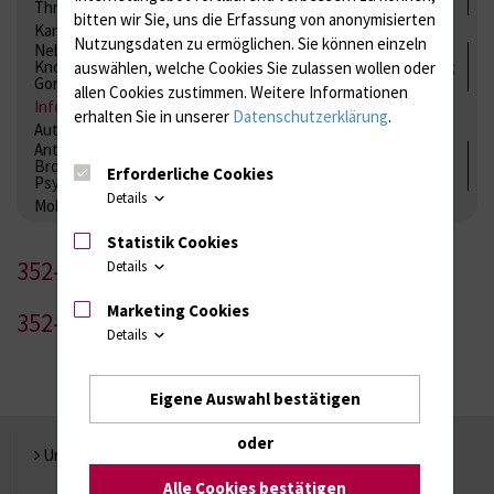
Thrombozytenfunktion / Antikoagulation
bitten wir Sie, uns die Erfassung von anonymisierten
Kardiale Marker
Tumormarker
Interleukine
Nutzungsdaten zu ermöglichen.
Sie können einzeln
Nebenniere / Niere; Nebenschilddrüse ( Ca-Stoffwechsel /
Knochen; Hypophyse / Wachstum; Gestroinaltrakt / Vitamine;
auswählen, welche Cookies Sie zulassen wollen oder
Gonaden / Zyklus / Sterilität
allen Cookies zustimmen. Weitere Informationen
Infektionsserologie
Allergiediagnostik
Immunologie
erhalten Sie in unserer
Datenschutzerklärung
.
Autoimmundiagnostik
Antibiotika, Zystostatika, Immunsuppressiva, Amaleptika,
Bronchospasmolytika, Antiepileptika, Kardiaka,
Erforderliche Cookies
Psychpharmaka
Details
Molekulare Diagnostik
Statistik Cookies
352-1
Details
Marketing Cookies
352-2
Details
Eigene Auswahl bestätigen
oder
Universität Rostock
Alle Cookies bestätigen