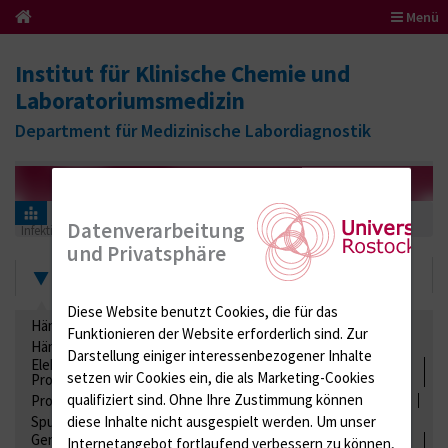
Menü
Institut für Klinische Chemie und
Laboratoriumsmedizin
Department für Medizinische Labordiagnostik
Informationen für Einsender
Ringversuchszertifikate
Datenverarbeitung
Infektionsserologie
352 (Eppstein-Barr-Virus)
2024
und Privatsphäre
Zertifikate
Diese Website benutzt Cookies, die für das
Hämatologie / Anämie
Retikulozyten
Funktionieren der Website erforderlich sind.
Zur
Hämoglobinelektrophorese
Liquordiagnostik
Darstellung einiger interessenbezogener Inhalte
Elektrolyte, Enzyme, Substrate, Metabolite, Blutalkohol,
setzen wir Cookies ein, die als Marketing-Cookies
Proteine
qualifiziert sind. Ohne Ihre Zustimmung können
Proteine
Lipide / Lipoproteine
Niere / Harnwege
Stuhl
diese Inhalte nicht ausgespielt werden.
Um unser
Spurenelemente
Säuren-Basen-Status
Gerinnung / Gerinnungsaktivierung / Gerinnungsfaktoren /
Internetangebot fortlaufend verbessern zu können,