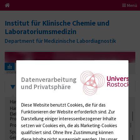
Menü
Institut für Klinische Chemie und
Laboratoriumsmedizin
Department für Medizinische Labordiagnostik
Informationen für Einsender
Ringversuchszertifikate
Interleukine
ZY (Zytokine)
2019
Datenverarbeitung
Zertifikate
und Privatsphäre
Hämatologie / Anämie
Retikulozyten
Diese Website benutzt Cookies, die für das
Hämoglobinelektrophorese
Liquordiagnostik
Funktionieren der Website erforderlich sind.
Zur
Elektrolyte, Enzyme, Substrate, Metabolite, Blutalkohol,
Proteine
Darstellung einiger interessenbezogener Inhalte
Proteine
Lipide / Lipoproteine
Niere / Harnwege
Stuhl
setzen wir Cookies ein, die als Marketing-Cookies
Spurenelemente
Säuren-Basen-Status
qualifiziert sind. Ohne Ihre Zustimmung können
Gerinnung / Gerinnungsaktivierung / Gerinnungsfaktoren /
diese Inhalte nicht ausgespielt werden.
Um unser