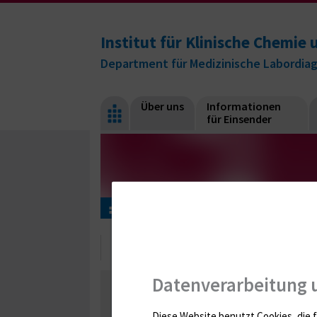
Institut für Klinische Chemi
Department für Medizinische Labordia
Über uns
Informationen
für Einsender
Informationen für Einsender
Ringversuchsz
Zertifikate
Datenverarbeitung 
Hämatologie / Anämie
Retikulozyten
Hämo
Proteine
Lipide / Lipoproteine
Niere / Ha
Gerinnung / Gerinnungsaktivierung / Gerinnun
Diese Website benutzt Cookies, die f