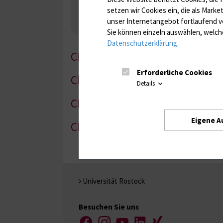
Nebenniere / Niere; Nebenschilddrüse ( Ca-Sto
setzen wir Cookies ein, die als Marke
Infektionsserologie
Allergiediagnostik
Imm
unser Internetangebot fortlaufend v
Antibiotika, Zystostatika, Immunsuppressiva, 
Sie können einzeln auswählen, welche
Datenschutzerklärung
.
CM-1
Erforderliche Cookies
CM-2
Details
CM-3
Eigene A
CM-4
Universität Rostock
Besuchen Sie uns