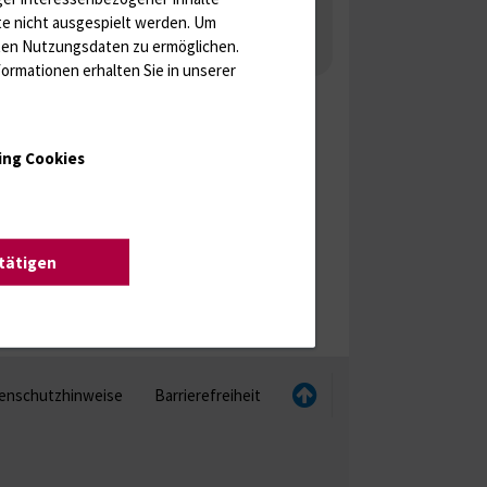
 Gonaden / Zyklus / Sterilität
te nicht ausgespielt werden.
Um
rten Nutzungsdaten zu ermöglichen.
aka
Molekulare Diagnostik
ormationen erhalten Sie in unserer
ing Cookies
stätigen
enschutzhinweise
Barrierefreiheit