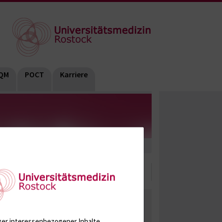
QM
POCT
Karriere
ate, Metabolite, Blutalkohol, Proteine
Tumormarker
Interleukine
ger interessenbezogener Inhalte