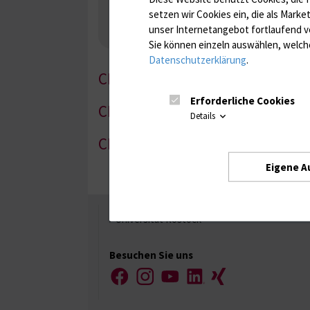
Nebenniere / Niere; Nebenschilddrüse ( Ca-Sto
setzen wir Cookies ein, die als Marke
Infektionsserologie
Allergiediagnostik
Imm
unser Internetangebot fortlaufend v
Antibiotika, Zystostatika, Immunsuppressiva, 
Sie können einzeln auswählen, welche
Datenschutzerklärung
.
CM-1
Erforderliche Cookies
CM-2
Details
CM-3
Eigene A
Universität Rostock
Besuchen Sie uns
Facebook
Instagram
YouTube
LinkedIn
Xing