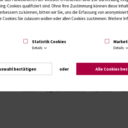
ffwechsel / Knochen; Hypophyse / Wachstum; Gestroinaltrakt / Vitamine;
ting-Cookies qualifiziert sind. Ohne Ihre Zustimmung können diese Inhal
unologie
Autoimmundiagnostik
erbessern zu können, bitten wir Sie, uns die Erfassung von anonymisie
Amaleptika, Bronchospasmolytika, Antiepileptika, Kardiaka, Psychpharm
 Cookies Sie zulassen wollen oder allen Cookies zustimmen. Weitere Inf
Statistik Cookies
Market
Details
Details
uswahl bestätigen
oder
Alle Cookies be
Intranet
Login (für Studenten)
Impressum
Dat