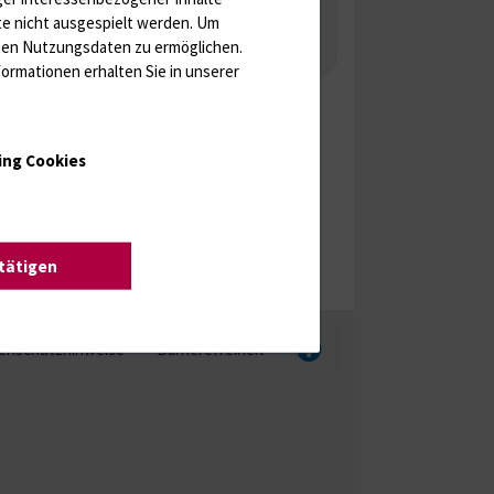
 Gonaden / Zyklus / Sterilität
te nicht ausgespielt werden.
Um
rten Nutzungsdaten zu ermöglichen.
aka
Molekulare Diagnostik
ormationen erhalten Sie in unserer
ing Cookies
stätigen
enschutzhinweise
Barrierefreiheit