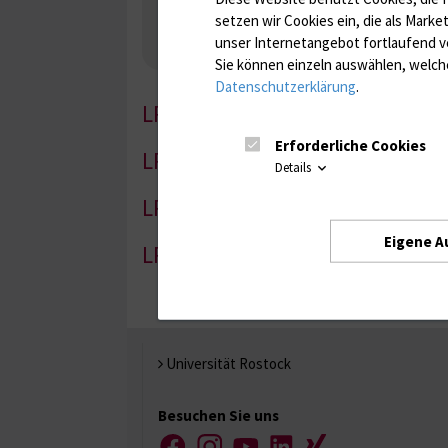
Nebenniere / Niere; Nebenschilddrüse ( Ca-Sto
setzen wir Cookies ein, die als Marke
Infektionsserologie
Allergiediagnostik
Imm
unser Internetangebot fortlaufend v
Antibiotika, Zystostatika, Immunsuppressiva, 
Sie können einzeln auswählen, welche
Datenschutzerklärung
.
LP-1
Erforderliche Cookies
LP-2
Details
LP-3
Eigene A
LP-4
Universität Rostock
Besuchen Sie uns