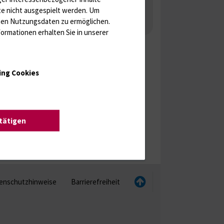
 Gonaden / Zyklus / Sterilität
te nicht ausgespielt werden.
Um
rten Nutzungsdaten zu ermöglichen.
aka
Molekulare Diagnostik
ormationen erhalten Sie in unserer
ing Cookies
stätigen
enschutzhinweise
Barrierefreiheit