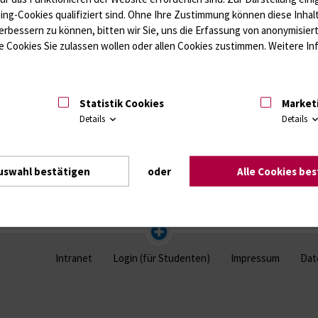
ffwechsel / Knochen; Hypophyse / Wachstum; Gestroinaltrakt / Vitamine;
ting-Cookies qualifiziert sind. Ohne Ihre Zustimmung können diese Inhal
unologie
Autoimmundiagnostik
erbessern zu können, bitten wir Sie, uns die Erfassung von anonymisie
Amaleptika, Bronchospasmolytika, Antiepileptika, Kardiaka, Psychpharm
 Cookies Sie zulassen wollen oder allen Cookies zustimmen. Weitere Inf
Statistik Cookies
Market
Details
Details
uswahl bestätigen
oder
Alle Cookies be
Intranet
Login (für Studenten)
Impressum
Dat