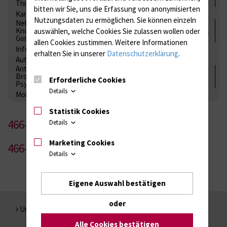
Thrombozytenfunktion / Antikoagulation
bitten wir Sie, uns die Erfassung von anonymisierten
Kardiale Marker
Tumormarker
Interleukine
Nutzungsdaten zu ermöglichen.
Sie können einzeln
Nebenniere / Niere; Nebenschilddrüse ( Ca-Stoffwechsel /
Knochen; Hypophyse / Wachstum; Gestroinaltrakt / Vitamine;
auswählen, welche Cookies Sie zulassen wollen oder
Gonaden / Zyklus / Sterilität
allen Cookies zustimmen. Weitere Informationen
Infektionsserologie
Allergiediagnostik
Immunologie
erhalten Sie in unserer
Datenschutzerklärung
.
Autoimmundiagnostik
Antibiotika, Zystostatika, Immunsuppressiva, Amaleptika,
Bronchospasmolytika, Antiepileptika, Kardiaka,
Erforderliche Cookies
Psychpharmaka
Details
Molekulare Diagnostik
Statistik Cookies
466-1
Details
Marketing Cookies
466-2
Details
Eigene Auswahl bestätigen
oder
Universität Rostock
Alle Cookies bestätigen