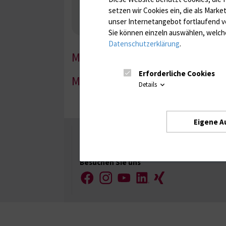
Nebenniere / Niere; Nebenschilddrüse ( Ca-Sto
setzen wir Cookies ein, die als Marke
Infektionsserologie
Allergiediagnostik
Imm
unser Internetangebot fortlaufend v
Antibiotika, Zystostatika, Immunsuppressiva, 
Sie können einzeln auswählen, welche
Datenschutzerklärung
.
MG1-1
Erforderliche Cookies
MG1-2
Details
Eigene A
Universität Rostock
Besuchen Sie uns
Facebook
Instagram
YouTube
LinkedIn
Xing