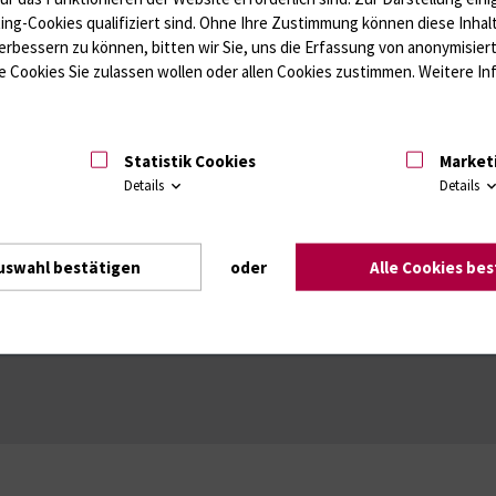
ffwechsel / Knochen; Hypophyse / Wachstum; Gestroinaltrakt / Vitamine;
ting-Cookies qualifiziert sind. Ohne Ihre Zustimmung können diese Inhal
unologie
Autoimmundiagnostik
erbessern zu können, bitten wir Sie, uns die Erfassung von anonymisie
Amaleptika, Bronchospasmolytika, Antiepileptika, Kardiaka, Psychpharm
 Cookies Sie zulassen wollen oder allen Cookies zustimmen. Weitere Inf
Statistik Cookies
Market
Details
Details
uswahl bestätigen
oder
Alle Cookies be
Intranet
Login (für Studenten)
Impressum
Dat