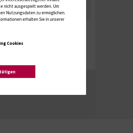
 Gonaden / Zyklus / Sterilität
te nicht ausgespielt werden.
Um
rten Nutzungsdaten zu ermöglichen.
aka
Molekulare Diagnostik
ormationen erhalten Sie in unserer
ing Cookies
stätigen
enschutzhinweise
Barrierefreiheit