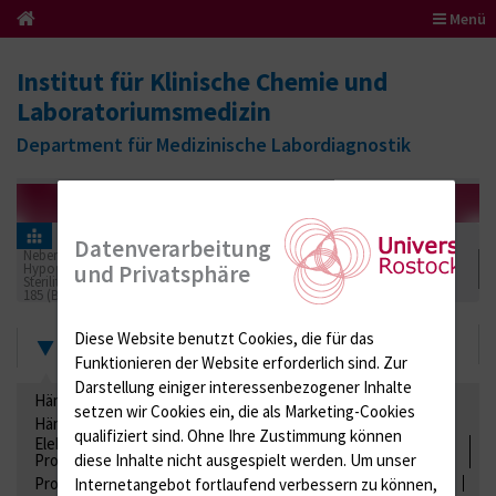
Menü
Institut für Klinische Chemie und
Laboratoriumsmedizin
Department für Medizinische Labordiagnostik
Informationen für Einsender
Ringversuchszertifikate
Datenverarbeitung
Nebenniere / Niere; Nebenschilddrüse ( Ca-Stoffwechsel / Knochen;
Hypophyse / Wachstum; Gestroinaltrakt / Vitamine; Gonaden / Zyklus /
und Privatsphäre
Sterilität
185 (Biogene Amine im Plasma)
2022
Zertifikate
Diese Website benutzt Cookies, die für das
Funktionieren der Website erforderlich sind.
Zur
Darstellung einiger interessenbezogener Inhalte
Hämatologie / Anämie
Retikulozyten
setzen wir Cookies ein, die als Marketing-Cookies
Hämoglobinelektrophorese
Liquordiagnostik
qualifiziert sind. Ohne Ihre Zustimmung können
Elektrolyte, Enzyme, Substrate, Metabolite, Blutalkohol,
Proteine
diese Inhalte nicht ausgespielt werden.
Um unser
Proteine
Lipide / Lipoproteine
Niere / Harnwege
Stuhl
Internetangebot fortlaufend verbessern zu können,