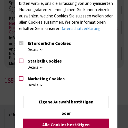
Spurenelemente
Säuren-Basen-Status
bitten wir Sie, uns die Erfassung von anonymisierten
Gerinnung / Gerinnungsaktivierung / Gerinnungsfaktoren /
Nutzungsdaten zu ermöglichen.
Sie können einzeln
Thrombozytenfunktion / Antikoagulation
auswählen, welche Cookies Sie zulassen wollen oder
Kardiale Marker
Tumormarker
Interleukine
allen Cookies zustimmen. Weitere Informationen
Nebenniere / Niere; Nebenschilddrüse ( Ca-Stoffwechsel /
Knochen; Hypophyse / Wachstum; Gestroinaltrakt / Vitamine;
erhalten Sie in unserer
Datenschutzerklärung
.
Gonaden / Zyklus / Sterilität
Infektionsserologie
Allergiediagnostik
Immunologie
Erforderliche Cookies
Autoimmundiagnostik
Antibiotika, Zystostatika, Immunsuppressiva, Amaleptika,
Details
Bronchospasmolytika, Antiepileptika, Kardiaka,
Psychpharmaka
Statistik Cookies
Molekulare Diagnostik
Details
Marketing Cookies
185-1
Details
Eigene Auswahl bestätigen
oder
Universität Rostock
Alle Cookies bestätigen