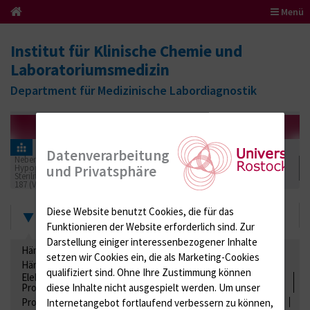
Menü
Institut für Klinische Chemie und
Laboratoriumsmedizin
Department für Medizinische Labordiagnostik
Informationen für Einsender
Ringversuchszertifikate
Datenverarbeitung
Nebenniere / Niere; Nebenschilddrüse ( Ca-Stoffwechsel / Knochen;
Hypophyse / Wachstum; Gestroinaltrakt / Vitamine; Gonaden / Zyklus /
und Privatsphäre
Sterilität
187 (Vitamine 04)
2017
Zertifikate
Diese Website benutzt Cookies, die für das
Funktionieren der Website erforderlich sind.
Zur
Darstellung einiger interessenbezogener Inhalte
Hämatologie / Anämie
Retikulozyten
setzen wir Cookies ein, die als Marketing-Cookies
Hämoglobinelektrophorese
Liquordiagnostik
qualifiziert sind. Ohne Ihre Zustimmung können
Elektrolyte, Enzyme, Substrate, Metabolite, Blutalkohol,
Proteine
diese Inhalte nicht ausgespielt werden.
Um unser
Proteine
Lipide / Lipoproteine
Niere / Harnwege
Stuhl
Internetangebot fortlaufend verbessern zu können,