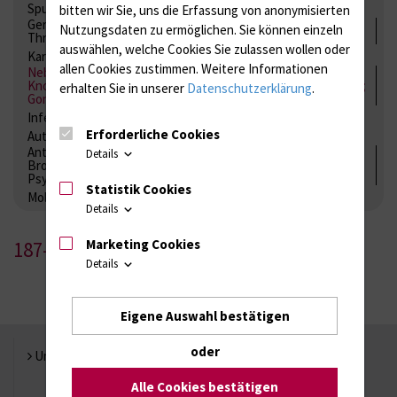
Spurenelemente
Säuren-Basen-Status
bitten wir Sie, uns die Erfassung von anonymisierten
Gerinnung / Gerinnungsaktivierung / Gerinnungsfaktoren /
Nutzungsdaten zu ermöglichen.
Sie können einzeln
Thrombozytenfunktion / Antikoagulation
auswählen, welche Cookies Sie zulassen wollen oder
Kardiale Marker
Tumormarker
Interleukine
allen Cookies zustimmen. Weitere Informationen
Nebenniere / Niere; Nebenschilddrüse ( Ca-Stoffwechsel /
Knochen; Hypophyse / Wachstum; Gestroinaltrakt / Vitamine;
erhalten Sie in unserer
Datenschutzerklärung
.
Gonaden / Zyklus / Sterilität
Infektionsserologie
Allergiediagnostik
Immunologie
Erforderliche Cookies
Autoimmundiagnostik
Antibiotika, Zystostatika, Immunsuppressiva, Amaleptika,
Details
Bronchospasmolytika, Antiepileptika, Kardiaka,
Psychpharmaka
Statistik Cookies
Molekulare Diagnostik
Details
Marketing Cookies
187-1
Details
Eigene Auswahl bestätigen
oder
Universität Rostock
Alle Cookies bestätigen