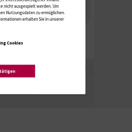
Tumormarker
Interleukine
te nicht ausgespielt werden.
Um
 Gonaden / Zyklus / Sterilität
rten Nutzungsdaten zu ermöglichen.
ormationen erhalten Sie in unserer
aka
Molekulare Diagnostik
ing Cookies
enschutzhinweise
Barrierefreiheit
stätigen