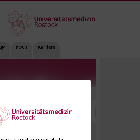
QM
POCT
Karriere
terilität
290 (Vitamine im Serum)
2016
ate, Metabolite, Blutalkohol, Proteine
ger interessenbezogener Inhalte