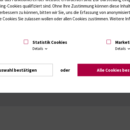
gsfaktoren / Thrombozytenfunktion / Antikoagulation
Kardiale Marker
ting-Cookies qualifiziert sind. Ohne Ihre Zustimmung können diese Inhal
ffwechsel / Knochen; Hypophyse / Wachstum; Gestroinaltrakt / Vitamine;
erbessern zu können, bitten wir Sie, uns die Erfassung von anonymisie
unologie
Autoimmundiagnostik
 Cookies Sie zulassen wollen oder allen Cookies zustimmen. Weitere Inf
Amaleptika, Bronchospasmolytika, Antiepileptika, Kardiaka, Psychpharm
Statistik Cookies
Market
Details
Details
Intranet
Login (für Studenten)
Impressum
Dat
uswahl bestätigen
oder
Alle Cookies be