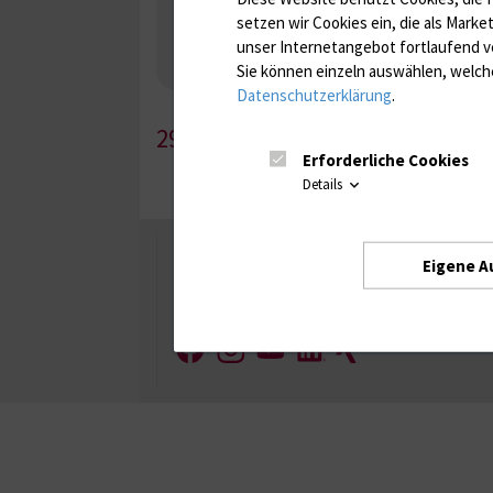
Gerinnung / Gerinnungsaktivierung / Gerinnun
setzen wir Cookies ein, die als Marke
Nebenniere / Niere; Nebenschilddrüse ( Ca-Sto
unser Internetangebot fortlaufend v
Infektionsserologie
Allergiediagnostik
Imm
Sie können einzeln auswählen, welche
Antibiotika, Zystostatika, Immunsuppressiva, 
Datenschutzerklärung
.
290-1
Erforderliche Cookies
Details
Universität Rostock
Eigene A
Besuchen Sie uns
Facebook
Instagram
YouTube
LinkedIn
Xing