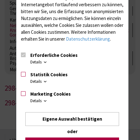
Spurenelemente
Säuren-Basen-Status
Internetangebot fortlaufend verbessern zu können,
Gerinnung / Gerinnungsaktivierung / Gerinnungsfaktoren /
bitten wir Sie, uns die Erfassung von anonymisierten
Thrombozytenfunktion / Antikoagulation
Nutzungsdaten zu ermöglichen.
Sie können einzeln
Kardiale Marker
Tumormarker
Interleukine
auswählen, welche Cookies Sie zulassen wollen oder
Nebenniere / Niere; Nebenschilddrüse ( Ca-Stoffwechsel /
Knochen; Hypophyse / Wachstum; Gestroinaltrakt / Vitamine;
allen Cookies zustimmen. Weitere Informationen
Gonaden / Zyklus / Sterilität
erhalten Sie in unserer
Datenschutzerklärung
.
Infektionsserologie
Allergiediagnostik
Immunologie
Autoimmundiagnostik
Antibiotika, Zystostatika, Immunsuppressiva, Amaleptika,
Erforderliche Cookies
Bronchospasmolytika, Antiepileptika, Kardiaka,
Details
Psychpharmaka
Molekulare Diagnostik
Statistik Cookies
Details
298-1
Marketing Cookies
298-2
Details
Eigene Auswahl bestätigen
oder