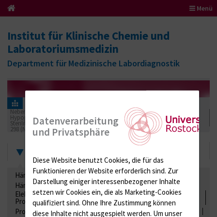
Menü
Institut für Klinische Chemie und
Laboratoriumsmedizin
Department für Medizinische Labordiagnostik
Informationen für Einsender
Ringversuchszertifikate
Nebenniere / Niere; Nebenschilddrüse ( Ca-Stoffwechsel / Knochen;
Hypophyse / Wachstum; Gestroinaltrakt / Vitamine; Gonaden / Zyklus /
Datenverarbeitung
Sterilität
298 (Nebenniere / Hypophyse)
2016
und Privatsphäre
Zertifikate
Diese Website benutzt Cookies, die für das
Funktionieren der Website erforderlich sind.
Zur
Hämatologie / Anämie
Retikulozyten
Darstellung einiger interessenbezogener Inhalte
Hämoglobinelektrophorese
Liquordiagnostik
setzen wir Cookies ein, die als Marketing-Cookies
Elektrolyte, Enzyme, Substrate, Metabolite, Blutalkohol,
Proteine
qualifiziert sind. Ohne Ihre Zustimmung können
Proteine
Lipide / Lipoproteine
Niere / Harnwege
Stuhl
diese Inhalte nicht ausgespielt werden.
Um unser