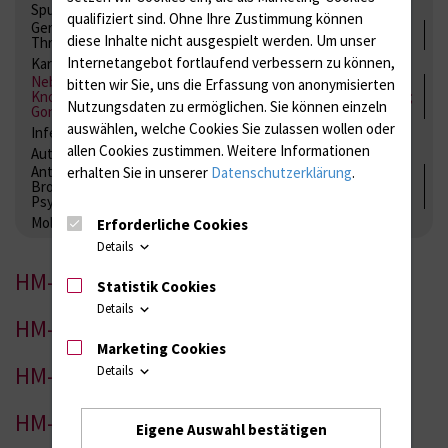
Spurenelemente
Säuren-Basen-Status
qualifiziert sind. Ohne Ihre Zustimmung können
Gerinnung / Gerinnungsaktivierung / Gerinnungsfaktoren /
diese Inhalte nicht ausgespielt werden.
Um unser
Thrombozytenfunktion / Antikoagulation
Internetangebot fortlaufend verbessern zu können,
Kardiale Marker
Tumormarker
Interleukine
Nebenniere / Niere; Nebenschilddrüse ( Ca-Stoffwechsel /
bitten wir Sie, uns die Erfassung von anonymisierten
Knochen; Hypophyse / Wachstum; Gestroinaltrakt / Vitamine;
Nutzungsdaten zu ermöglichen.
Sie können einzeln
Gonaden / Zyklus / Sterilität
auswählen, welche Cookies Sie zulassen wollen oder
Infektionsserologie
Allergiediagnostik
Immunologie
allen Cookies zustimmen. Weitere Informationen
Autoimmundiagnostik
Antibiotika, Zystostatika, Immunsuppressiva, Amaleptika,
erhalten Sie in unserer
Datenschutzerklärung
.
Bronchospasmolytika, Antiepileptika, Kardiaka,
Psychpharmaka
Molekulare Diagnostik
Erforderliche Cookies
Details
HM-1
Statistik Cookies
Details
HM-2
Marketing Cookies
HM-3
Details
HM-4
Eigene Auswahl bestätigen