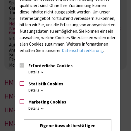
Spurenelemente
Säuren-Basen-Status
qualifiziert sind. Ohne Ihre Zustimmung können
Gerinnung / Gerinnungsaktivierung / Gerinnungsfaktoren /
diese Inhalte nicht ausgespielt werden.
Um unser
Thrombozytenfunktion / Antikoagulation
Internetangebot fortlaufend verbessern zu können,
Kardiale Marker
Tumormarker
Interleukine
Nebenniere / Niere; Nebenschilddrüse ( Ca-Stoffwechsel /
bitten wir Sie, uns die Erfassung von anonymisierten
Knochen; Hypophyse / Wachstum; Gestroinaltrakt / Vitamine;
Nutzungsdaten zu ermöglichen.
Sie können einzeln
Gonaden / Zyklus / Sterilität
auswählen, welche Cookies Sie zulassen wollen oder
Infektionsserologie
Allergiediagnostik
Immunologie
allen Cookies zustimmen. Weitere Informationen
Autoimmundiagnostik
Antibiotika, Zystostatika, Immunsuppressiva, Amaleptika,
erhalten Sie in unserer
Datenschutzerklärung
.
Bronchospasmolytika, Antiepileptika, Kardiaka,
Psychpharmaka
Molekulare Diagnostik
Erforderliche Cookies
Details
HM-1
Statistik Cookies
Details
HM-2
Marketing Cookies
HM-3
Details
HM-4
Eigene Auswahl bestätigen