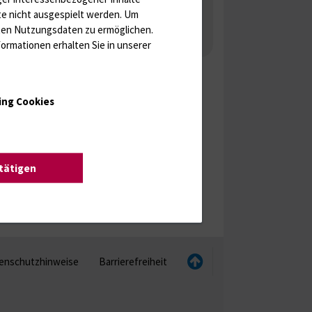
Tumormarker
Interleukine
te nicht ausgespielt werden.
Um
 Gonaden / Zyklus / Sterilität
rten Nutzungsdaten zu ermöglichen.
ormationen erhalten Sie in unserer
aka
Molekulare Diagnostik
ing Cookies
stätigen
enschutzhinweise
Barrierefreiheit