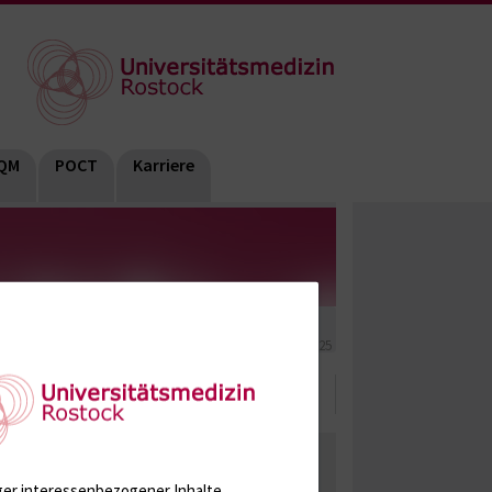
QM
POCT
Karriere
terilität
HP (Hormonbestimmungen im Serum)
2025
ate, Metabolite, Blutalkohol, Proteine
ger interessenbezogener Inhalte