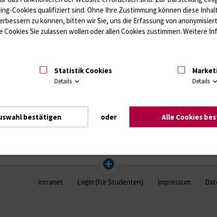
gsfaktoren / Thrombozytenfunktion / Antikoagulation
Kardiale Marker
ting-Cookies qualifiziert sind. Ohne Ihre Zustimmung können diese Inhal
ffwechsel / Knochen; Hypophyse / Wachstum; Gestroinaltrakt / Vitamine;
erbessern zu können, bitten wir Sie, uns die Erfassung von anonymisie
unologie
Autoimmundiagnostik
 Cookies Sie zulassen wollen oder allen Cookies zustimmen. Weitere Inf
Amaleptika, Bronchospasmolytika, Antiepileptika, Kardiaka, Psychpharm
Statistik Cookies
Market
Details
Details
uswahl bestätigen
oder
Alle Cookies be
Intranet
Login (für Studenten)
Impressum
Dat