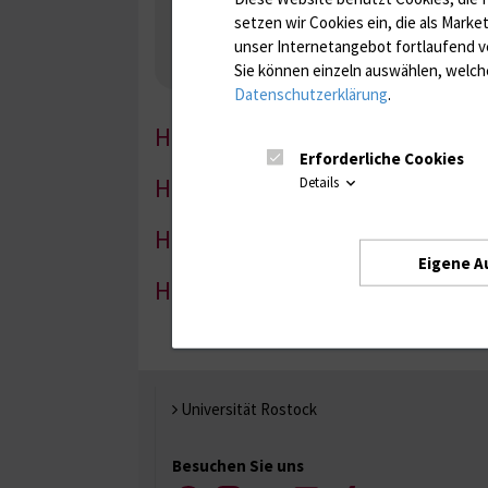
Gerinnung / Gerinnungsaktivierung / Gerinnun
setzen wir Cookies ein, die als Marke
Nebenniere / Niere; Nebenschilddrüse ( Ca-Sto
unser Internetangebot fortlaufend v
Infektionsserologie
Allergiediagnostik
Imm
Sie können einzeln auswählen, welche
Antibiotika, Zystostatika, Immunsuppressiva, 
Datenschutzerklärung
.
HP-1
Erforderliche Cookies
HP-2
Details
HP-3
Eigene A
HP-4
Universität Rostock
Besuchen Sie uns