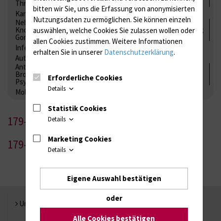
Thrombozytenfunktion / Antikoagulation
bitten wir Sie, uns die Erfassung von anonymisierten
Kardiale Marker
Tumormarker
Interleukine
Nutzungsdaten zu ermöglichen.
Sie können einzeln
Nebenniere / Niere; Nebenschilddrüse ( Ca-Stoffwechsel /
Knochen; Hypophyse / Wachstum; Gestroinaltrakt / Vitamine;
auswählen, welche Cookies Sie zulassen wollen oder
Gonaden / Zyklus / Sterilität
allen Cookies zustimmen. Weitere Informationen
Infektionsserologie
Allergiediagnostik
Immunologie
erhalten Sie in unserer
Datenschutzerklärung
.
Autoimmundiagnostik
Antibiotika, Zystostatika, Immunsuppressiva, Amaleptika,
Bronchospasmolytika, Antiepileptika, Kardiaka,
Erforderliche Cookies
Psychpharmaka
Details
Molekulare Diagnostik
Statistik Cookies
179-1
Details
Marketing Cookies
179-2
Details
Eigene Auswahl bestätigen
oder
Universität Rostock
Alle Cookies bestätigen