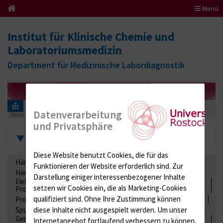
Menü
Institut für Klinische Chemie und
Laboratoriumsmedizin
Department für Medizinische Labordiagnostik
Informationen für Einsender
Ringversuchszertifikate
Datenverarbeitung
Niere / Harnwege
179 (Urinkontrollen 05 Hormone)
2020
und Privatsphäre
Zertifikate
Diese Website benutzt Cookies, die für das
Hämatologie / Anämie
Retikulozyten
Funktionieren der Website erforderlich sind.
Zur
Hämoglobinelektrophorese
Liquordiagnostik
Darstellung einiger interessenbezogener Inhalte
Elektrolyte, Enzyme, Substrate, Metabolite, Blutalkohol,
setzen wir Cookies ein, die als Marketing-Cookies
Proteine
qualifiziert sind. Ohne Ihre Zustimmung können
Proteine
Lipide / Lipoproteine
Niere / Harnwege
Stuhl
diese Inhalte nicht ausgespielt werden.
Um unser
Spurenelemente
Säuren-Basen-Status
Gerinnung / Gerinnungsaktivierung / Gerinnungsfaktoren /
Internetangebot fortlaufend verbessern zu können,