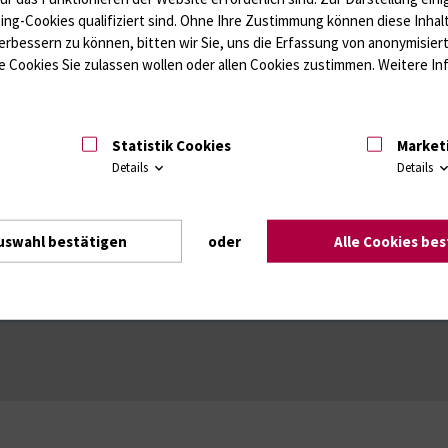
ffwechsel / Knochen; Hypophyse / Wachstum; Gestroinaltrakt / Vitamine;
ting-Cookies qualifiziert sind. Ohne Ihre Zustimmung können diese Inhal
unologie
Autoimmundiagnostik
erbessern zu können, bitten wir Sie, uns die Erfassung von anonymisie
Amaleptika, Bronchospasmolytika, Antiepileptika, Kardiaka, Psychpharm
 Cookies Sie zulassen wollen oder allen Cookies zustimmen. Weitere Inf
Statistik Cookies
Market
Details
Details
uswahl bestätigen
oder
Alle Cookies be
Intranet
Login (für Studenten)
Impressum
Dat