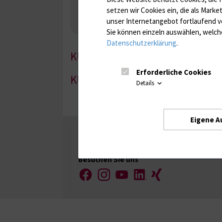
Nebenniere / Niere; Nebenschilddrüse ( Ca-Sto
setzen wir Cookies ein, die als Marke
Infektionsserologie
Allergiediagnostik
Imm
unser Internetangebot fortlaufend v
Antibiotika, Zystostatika, Immunsuppressiva, 
Sie können einzeln auswählen, welche
Datenschutzerklärung
.
KU-1
Erforderliche Cookies
KU-3
Details
Eigene A
Universität Rostock
Besuchen Sie uns
Facebook
Instagram
YouTube
LinkedIn
Xing