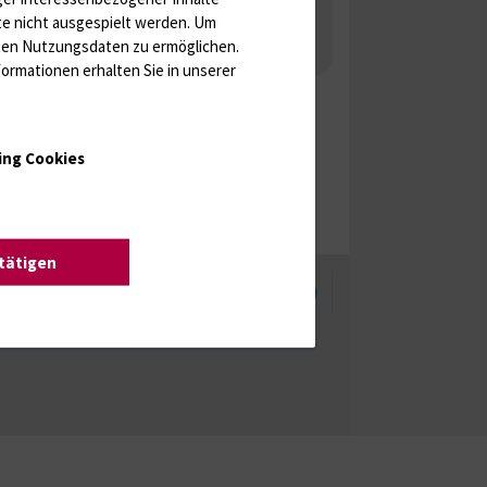
 Gonaden / Zyklus / Sterilität
te nicht ausgespielt werden.
Um
rten Nutzungsdaten zu ermöglichen.
aka
Molekulare Diagnostik
ormationen erhalten Sie in unserer
ing Cookies
stätigen
enschutzhinweise
Barrierefreiheit