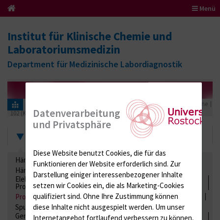
Menü
Institut für Klinische Chemie und
Laboratoriumsmedizin
Department für Medizinische Labordiagnostik
Informationen für Einsender
Ringversuchszertifikate
Proteine
Datenverarbeitung
102 (Kapillarzonenelektrophorese)
2021
und Privatsphäre
Zertifikate
Diese Website benutzt Cookies, die für das
Hämatologie / Anämie
Retikulozyten
Funktionieren der Website erforderlich sind.
Zur
Hämoglobinelektrophorese
Liquordiagnostik
Darstellung einiger interessenbezogener Inhalte
Elektrolyte, Enzyme, Substrate, Metabolite, Blutalkohol,
setzen wir Cookies ein, die als Marketing-Cookies
Proteine
qualifiziert sind. Ohne Ihre Zustimmung können
Proteine
Lipide / Lipoproteine
Niere / Harnwege
Stuhl
diese Inhalte nicht ausgespielt werden.
Um unser
Spurenelemente
Säuren-Basen-Status
Gerinnung / Gerinnungsaktivierung / Gerinnungsfaktoren /
Internetangebot fortlaufend verbessern zu können,