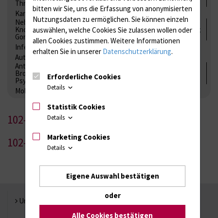
Thrombozytenfunktion / Antikoagulation
bitten wir Sie, uns die Erfassung von anonymisierten
Kardiale Marker
Tumormarker
Interleukine
Nutzungsdaten zu ermöglichen.
Sie können einzeln
Nebenniere / Niere; Nebenschilddrüse ( Ca-Stoffwechsel /
Knochen; Hypophyse / Wachstum; Gestroinaltrakt / Vitamine;
auswählen, welche Cookies Sie zulassen wollen oder
Gonaden / Zyklus / Sterilität
allen Cookies zustimmen. Weitere Informationen
Infektionsserologie
Allergiediagnostik
Immunologie
erhalten Sie in unserer
Datenschutzerklärung
.
Autoimmundiagnostik
Antibiotika, Zystostatika, Immunsuppressiva, Amaleptika,
Bronchospasmolytika, Antiepileptika, Kardiaka,
Erforderliche Cookies
Psychpharmaka
Details
Molekulare Diagnostik
Statistik Cookies
102-1
Details
Marketing Cookies
102-2
Details
Eigene Auswahl bestätigen
oder
Universität Rostock
Alle Cookies bestätigen