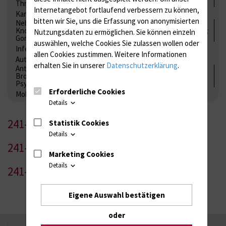
Thrombozytenfunktion / Antikoagulation
Internetangebot fortlaufend verbessern zu können,
Kardiale Marker
Tumormarker
Interleukine
bitten wir Sie, uns die Erfassung von anonymisierten
Nebenniere / Niere; Nebenschilddrüse ( Ca-Stoffwechsel /
Knochen; Hypophyse / Wachstum; Gestroinaltrakt / Vitamine;
Nutzungsdaten zu ermöglichen.
Sie können einzeln
Gonaden / Zyklus / Sterilität
auswählen, welche Cookies Sie zulassen wollen oder
Infektionsserologie
Allergiediagnostik
Immunologie
allen Cookies zustimmen. Weitere Informationen
Autoimmundiagnostik
erhalten Sie in unserer
Datenschutzerklärung
.
Antibiotika, Zystostatika, Immunsuppressiva, Amaleptika,
Bronchospasmolytika, Antiepileptika, Kardiaka,
Psychpharmaka
Erforderliche Cookies
Molekulare Diagnostik
Details
241-1
Statistik Cookies
Details
241-2
Marketing Cookies
Details
241-3
Eigene Auswahl bestätigen
oder