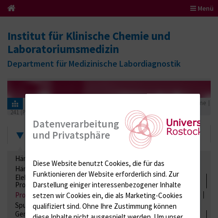
Menü
Institut für Klinische Chemie und
Laboratoriumsmedizin
Department für Medizinische Labordiagnostik
Informationen für Einsender
Ringversuchszertifikate
Proteine
241 (Plasmaproteine)
2021
Datenverarbeitung
Zertifikate
und Privatsphäre
Hämatologie / Anämie
Retikulozyten
Diese Website benutzt Cookies, die für das
Hämoglobinelektrophorese
Liquordiagnostik
Funktionieren der Website erforderlich sind.
Zur
Elektrolyte, Enzyme, Substrate, Metabolite, Blutalkohol,
Proteine
Darstellung einiger interessenbezogener Inhalte
Proteine
Lipide / Lipoproteine
Niere / Harnwege
Stuhl
setzen wir Cookies ein, die als Marketing-Cookies
Spurenelemente
Säuren-Basen-Status
qualifiziert sind. Ohne Ihre Zustimmung können
Gerinnung / Gerinnungsaktivierung / Gerinnungsfaktoren /
diese Inhalte nicht ausgespielt werden.
Um unser